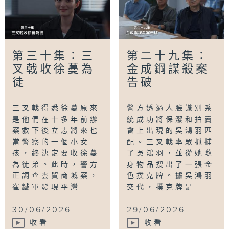
第三十集：三
第二十九集：
叉戟收徐蔓為
金成鋼謀殺案
徒
告破
三叉戟得悉徐蔓原來
警方透過人臉識別系
是他們在十多年前辦
統成功將保潔和拍賣
案救下後立志將來也
會上出現的吳鴻羽匹
當警察的一個小女
配。三叉戟率眾抓捕
孩，終決定要收徐蔓
了吳鴻羽，並從她隨
為徒弟。此時，警方
身物品搜出了一張金
正調查雲貿商城案，
色撲克牌。據吳鴻羽
崔鐵軍發現平灣...
交代，撲克牌是...
30/06/2026
29/06/2026
收看
收看