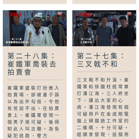
第二十八集：
第二十七集：
崔鐵軍喬裝去
三叉戟不和
拍賣會
三叉戟不和升溫，崔
鐵軍和徐國柱經常單
崔鐵軍盛裝打扮進入
打潘江海。三人終坐
拍賣場，卻被妻子誤
下，講出大家的心
以為出外勾搭，令他
病。潘江海發現有個
有苦說不出。在拍賣
可疑用戶在金成剛電
會上，崔鐵軍發現一
腦上掃描過工作室的
個男子很可疑，後得
二維碼，十分可疑。
知此人叫古聰。為免
經調查發現，這個用
疑犯逃跑，警方...