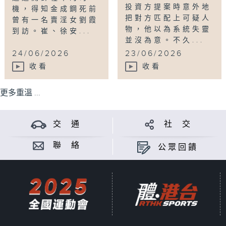
投資方提案時意外地
機，得知金成鋼死前
把對方匹配上可疑人
曾有一名賣淫女劉霞
物，他以為系統失靈
到訪。崔、徐安...
並沒為意。不久...
24/06/2026
23/06/2026
收看
收看
更多重溫 ...
交 通
社 交
聯 絡
公眾回饋