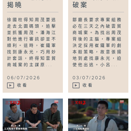
揭曉
破案
徐國柱得知周茂要逃
鄒廳長要求專案組務
走去北園碼頭，追擊
必在三天之內破雲貿
並抓獲周茂。潘海江
商城案。為找出周茂
對他進行審訊卻並不
背後的主腦，專案組
順利。這時，崔鐵軍
決定採用崔鐵軍的劇
找到康永光，巧用妙
本殺策略，故意張揚
計套話，終得知雲貿
地到處找康永光，迫
商城案的主謀原...
使他出逃。小呂...
06/07/2026
03/07/2026
收看
收看