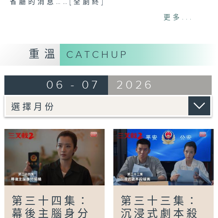
省廳的消息……[全劇終]
更多...
網上重溫至 06/07/2027
Tag:
三叉戟2
,
刑警
,
陳建斌
,
董勇
,
郝平
重溫
CATCHUP
06 - 07
2026
第三十四集：
第三十三集：
幕後主腦身分
沉浸式劇本殺