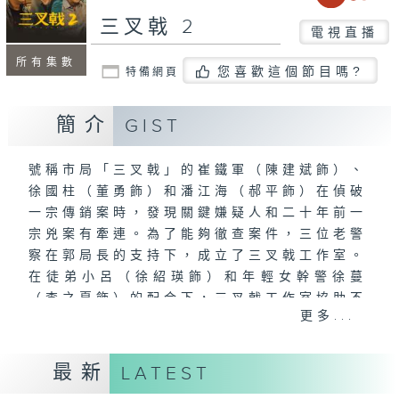
三叉戟 2
電視直播
所有集數
您喜歡這個節目嗎?
特備網頁
簡介
GIST
號稱市局「三叉戟」的崔鐵軍（陳建斌飾）、
徐國柱（董勇飾）和潘江海（郝平飾）在偵破
一宗傳銷案時，發現關鍵嫌疑人和二十年前一
宗兇案有牽連。為了能夠徹查案件，三位老警
察在郭局長的支持下，成立了三叉戟工作室。
在徒弟小呂（徐紹瑛飾）和年輕女幹警徐蔓
（李之夏飾）的配合下，三叉戟工作室協助不
更多...
同警隊破獲了多宗大案。然而隨著深入調查，
「三叉戟」發現這一切都和一個叫做「青山
會」的犯罪集團有關，這個犯罪集團試圖透過
最新
LATEST
「雲貿幣」這種虛擬貨幣壟斷市場攫取利益。