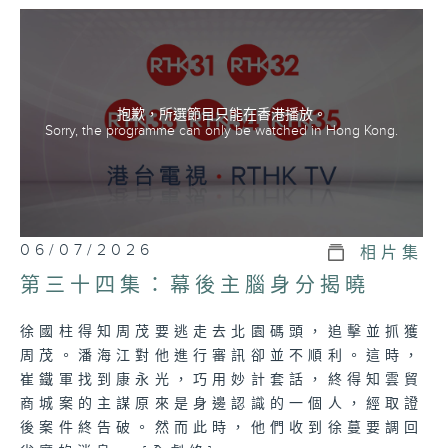
「三叉戟」迎難而上，突破重重阻力，誓要將
這個盤踞平安省多年的犯罪組織「青山會」連
根拔除。
(粵語及普通話雙語播放)
抱歉，所選節目只能在香港播放。
Sorry, the programme can only be watched in Hong Kong.
06/07/2026
相片集
第三十四集：幕後主腦身分揭曉
徐國柱得知周茂要逃走去北園碼頭，追擊並抓獲
周茂。潘海江對他進行審訊卻並不順利。這時，
崔鐵軍找到康永光，巧用妙計套話，終得知雲貿
商城案的主謀原來是身邊認識的一個人，經取證
後案件終告破。然而此時，他們收到徐蔓要調回