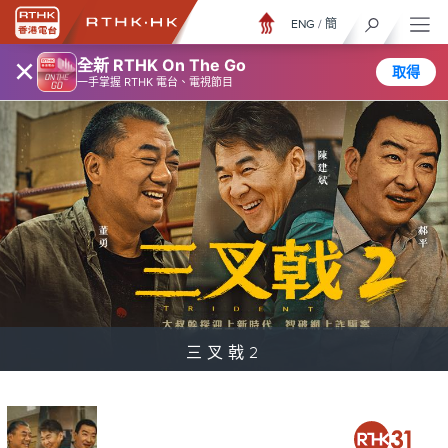
ENG
/
簡
×
全新 RTHK On The Go
取得
一手掌握 RTHK 電台、電視節目
三叉戟2