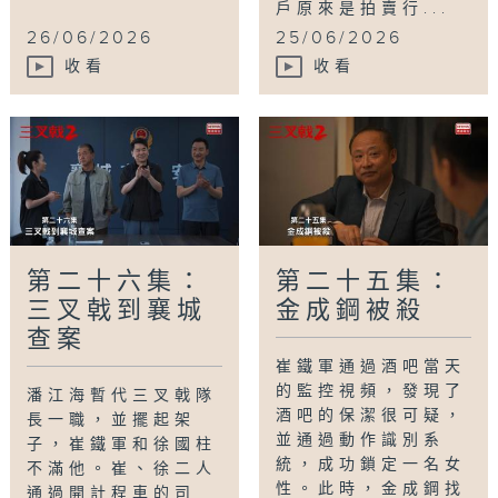
戶原來是拍賣行...
26/06/2026
25/06/2026
收看
收看
第二十六集：
第二十五集：
三叉戟到襄城
金成鋼被殺
查案
崔鐵軍通過酒吧當天
的監控視頻，發現了
潘江海暫代三叉戟隊
酒吧的保潔很可疑，
長一職，並擺起架
並通過動作識別系
子，崔鐵軍和徐國柱
統，成功鎖定一名女
不滿他。崔、徐二人
性。此時，金成鋼找
通過開計程車的司