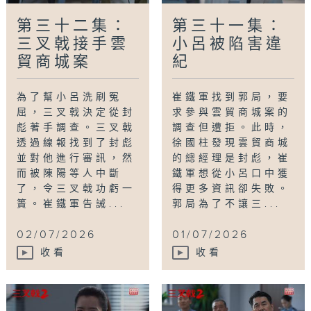
第三十二集：
第三十一集：
三叉戟接手雲
小呂被陷害違
貿商城案
紀
為了幫小呂洗刷冤
崔鐵軍找到郭局，要
屈，三叉戟決定從封
求參與雲貿商城案的
彪著手調查。三叉戟
調查但遭拒。此時，
透過線報找到了封彪
徐國柱發現雲貿商城
並對他進行審訊，然
的總經理是封彪，崔
而被陳陽等人中斷
鐵軍想從小呂口中獲
了，令三叉戟功虧一
得更多資訊卻失敗。
簣。崔鐵軍告誡...
郭局為了不讓三...
02/07/2026
01/07/2026
收看
收看