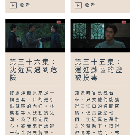
收看
收看
第三十六集：
第三十五集：
沈近真遇到危
運進蘇區的鹽
險
被投毒
修鷹洋機原來是一
錢逢時答應魏若
個圈套，目的是引
來，只要他們能獲
出蘇區的內奸。林
得三江口的通關密
樵松等人鼓動擠兌
碼，便賣鹽給他
潮，為了穩定民
們。沈近真在蘇辭
心，魏若來建議辦
書的幫助下，取得
一個金銀展覽會。
密碼本。然而，林