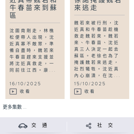
近真帶魏若和
徐諾掩護魏若
牛春苗來到蘇
來逃走
區
魏若來被行刑，沈
近真和牛春苗趁機
沈圖南剛走，林樵
救走魏若來。魏若
松便帶人出現，沈
來、牛春苗、沈近
近真寡不敵眾，準
真三人決定一起去
備自盡時，魏若來
蘇區。老徐也為了
牛春苗趕來支援並
掩護魏若來逃走，
將沈近真救走，一
壯烈犧牲。沈近真
同前往江西。康...
內心崩潰，在沈...
16/10/2025
15/10/2025
收看
收看
更多集數 ...
交 通
社 交