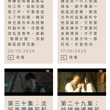
林樵松帶著美娟前
魏若來一行人到達
往江西，協助沈圖
瑞金，跟牛春苗一
南工作。牛春苗加
起返回家鄉。鄰居
入了特別連，魏若
方玲的自殺事件令
來也被任命為總務
他意識到，只有當
科副科長。沈圖南
蘇區擁有了健康的
改名塗南申，啟動
金融環境，才不會
“斷臍計劃”，剪斷
再有人像方玲一樣
蘇區經濟活動，...
枉死。於是他決...
20/10/2025
17/10/2025
收看
收看
第三十集：沈
第二十九集：