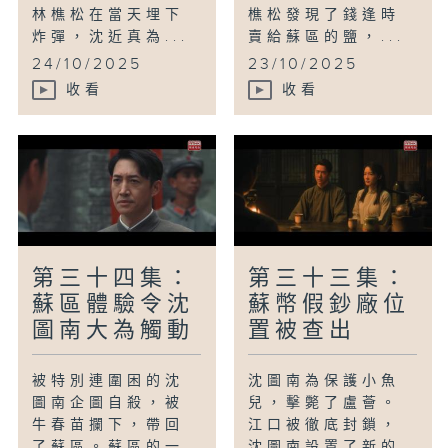
林樵松在當天埋下
樵松發現了錢逢時
炸彈，沈近真為...
賣給蘇區的鹽，...
24/10/2025
23/10/2025
收看
收看
第三十四集：
第三十三集：
蘇區體驗令沈
蘇幣假鈔廠位
圖南大為觸動
置被查出
被特別連圍困的沈
沈圖南為保護小魚
圖南企圖自殺，被
兒，擊斃了盧薈。
牛春苗攔下，帶回
江口被徹底封鎖，
了蘇區。蘇區的一
沈圖南設置了新的