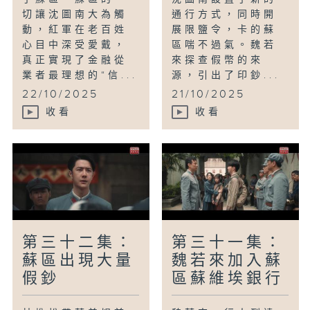
切讓沈圖南大為觸
通行方式，同時開
動，紅軍在老百姓
展限鹽令，卡的蘇
心目中深受愛戴，
區喘不過氣。魏若
真正實現了金融從
來探查假幣的來
業者最理想的“信...
源，引出了印鈔...
22/10/2025
21/10/2025
收看
收看
第三十二集：
第三十一集：
蘇區出現大量
魏若來加入蘇
假鈔
區蘇維埃銀行