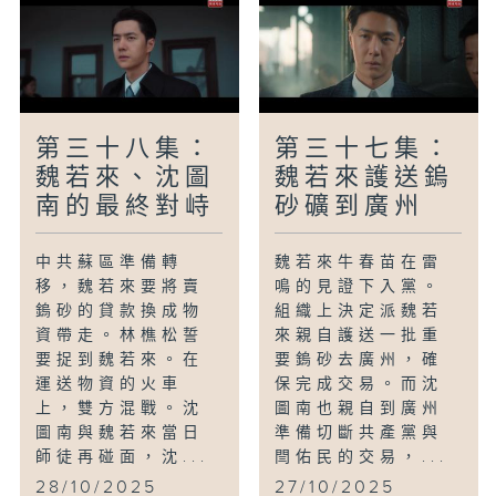
第三十八集：
第三十七集：
魏若來、沈圖
魏若來護送鎢
南的最終對峙
砂礦到廣州
中共蘇區準備轉
魏若來牛春苗在雷
移，魏若來要將賣
鳴的見證下入黨。
鎢砂的貸款換成物
組織上決定派魏若
資帶走。林樵松誓
來親自護送一批重
要捉到魏若來。在
要鎢砂去廣州，確
運送物資的火車
保完成交易。而沈
上，雙方混戰。沈
圖南也親自到廣州
圖南與魏若來當日
準備切斷共產黨與
師徒再碰面，沈...
閆佑民的交易，...
28/10/2025
27/10/2025