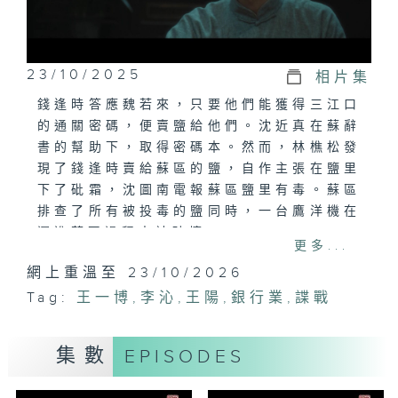
23/10/2025
相片集
錢逢時答應魏若來，只要他們能獲得三江口
的通關密碼，便賣鹽給他們。沈近真在蘇辭
書的幫助下，取得密碼本。然而，林樵松發
現了錢逢時賣給蘇區的鹽，自作主張在鹽里
下了砒霜，沈圖南電報蘇區鹽里有毒。蘇區
排查了所有被投毒的鹽同時，一台鷹洋機在
運進蘇區過程中被磕壞。
更多...
網上重溫至 23/10/2026
Tag:
王一博
,
李沁
,
王陽
,
銀行業
,
諜戰
集數
EPISODES