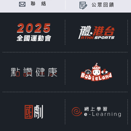
聯 絡
公眾回饋