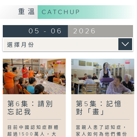
家庭
,
照護者
重溫
CATCHUP
05 - 06
2026
第6集：請別
第5集：記憶
忘記我
對「畫」
目前中國認知症群體
當親人患了認知症，
超過1500萬人，大
家人如何為他們備份