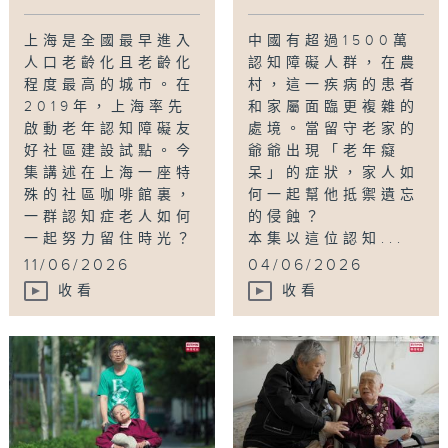
上海是全國最早進入
中國有超過1500萬
人口老齡化且老齡化
認知障礙人群，在農
程度最高的城市。在
村，這一疾病的患者
2019年，上海率先
和家屬面臨更複雜的
啟動老年認知障礙友
處境。當留守老家的
好社區建設試點。今
爺爺出現「老年癡
集講述在上海一座特
呆」的症狀，家人如
殊的社區咖啡館裏，
何一起幫他抵禦遺忘
一群認知症老人如何
的侵蝕？
一起努力留住時光？
本集以這位認知...
11/06/2026
04/06/2026
收看
收看