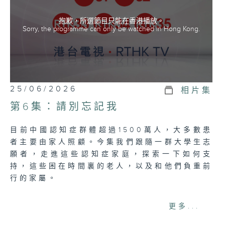
抱歉，所選節目只能在香港播放。
Sorry, the programme can only be watched in Hong Kong.
25/06/2026
相片集
第6集：請別忘記我
目前中國認知症群體超過1500萬人，大多數患
者主要由家人照顧。今集我們跟隨一群大學生志
願者，走進這些認知症家庭，探索一下如何支
持，這些困在時間裏的老人，以及和他們負重前
行的家屬。
網上重溫至 25/06/2027
更多...
Tag:
認知障礙
,
家人照護
,
大學生志願者
,
認知症