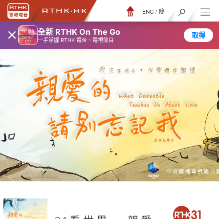
ENG
/
簡
×
全新 RTHK On The Go
取得
一手掌握 RTHK 電台、電視節目