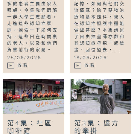
多數患者主要由家人
記憶、如何與他們交
照顧。今集我們跟隨
流情感？除了藥物治
一群大學生志願者，
療和基本照料，親人
走進這些認知症家
在認知症照護中還能
庭，探索一下如何支
做些甚麼？本集講述
持，這些困在時間裏
了自由插畫師亦鄰和
的老人，以及和他們
其認知症母親一起繪
負重前行的家屬。
畫、回憶過去，...
25/06/2026
18/06/2026
收看
收看
第4集：社區
第3集：遠方
咖啡館
的牽掛