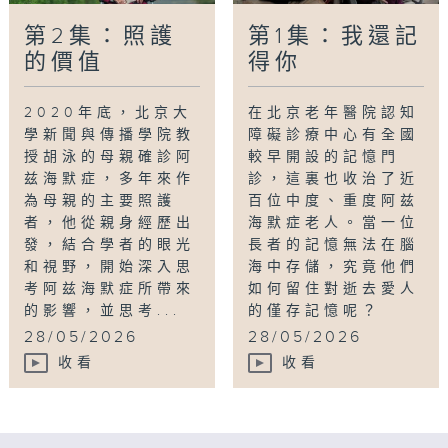
第2集：照護
第1集：我還記
的價值
得你
2020年底，北京大
在北京老年醫院認知
學新聞與傳播學院教
障礙診療中心有全國
授胡泳的母親確診阿
較早開設的記憶門
兹海默症，多年來作
診，這裏也收治了近
為母親的主要照護
百位中度、重度阿兹
者，他從親身經歷出
海默症老人。當一位
發，結合學者的眼光
長者的記憶無法在腦
和視野，開始深入思
海中存儲，究竟他們
考阿兹海默症所帶來
如何留住對逝去愛人
的影響，並思考...
的僅存記憶呢？
28/05/2026
28/05/2026
收看
收看