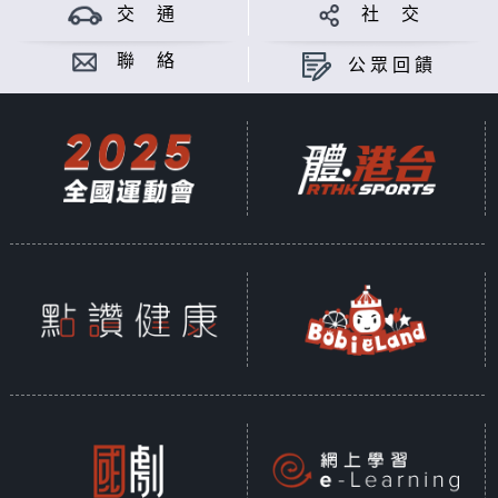
交 通
社 交
聯 絡
公眾回饋