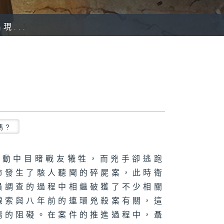
...
嗎?
行動中目睹戰友犧牲，而兇手卻逃跑
市發生了駭人聽聞的碎屍案，此時衛
員調查的過程中相繼破獲了不少相關
線索與八年前的連環兇殺案有關，這
情的阻礙。在案件的推進過程中，聶