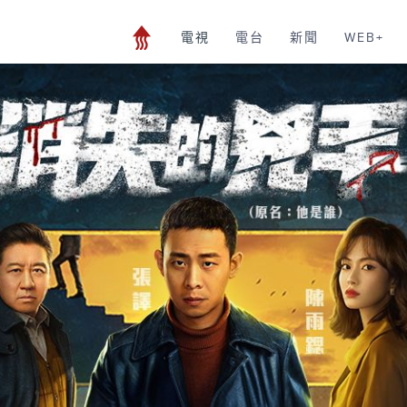
電視
電台
新聞
WEB+