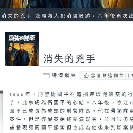
: 消失的兇手 連環殺人犯消聲匿跡，八年後再次出現
消失的兇手
特備網頁
您喜歡這個節目
1988年，刑警衛國平在追捕連環兇殺案的
了，此事成為衛國平的心結。八年後，寧江
國平已成長為成熟的刑警隊長。他在帶領隊
案件，但是碎屍案始終充滿疑雲，並且很多
些發現讓衛國平振奮但也成為他後來判斷案