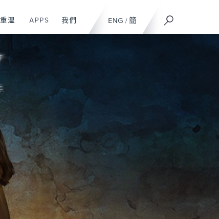
重溫
APPS
我們
ENG
/
簡