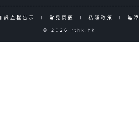
知識產權告示
|
常見問題
|
私隱政策
|
無
© 2026 rthk.hk