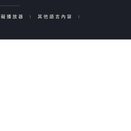
障礙播放器
|
其他語言內容
|