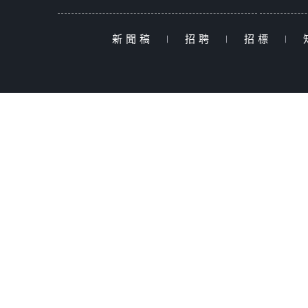
新聞稿
|
招聘
|
招標
|