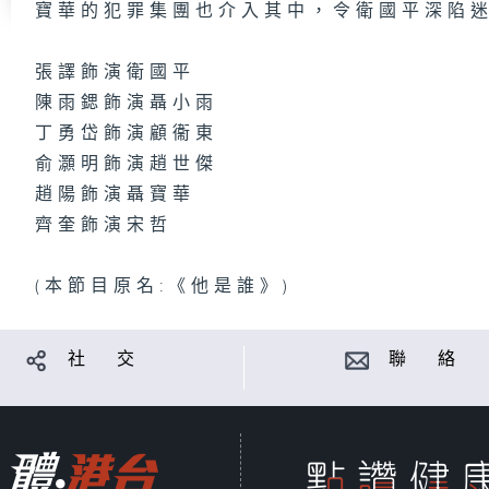
寶華的犯罪集團也介入其中，令衛國平深陷
張譯飾演衛國平
陳雨鍶飾演聶小雨
丁勇岱飾演顧衞東
俞灝明飾演趙世傑
趙陽飾演聶寶華
齊奎飾演宋哲
(本節目原名:《他是誰》)
社 交
聯 絡