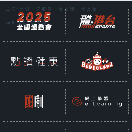
主演:徐璐、陳都靈、張雨劍、郭品超
特別演出:鄧萃雯