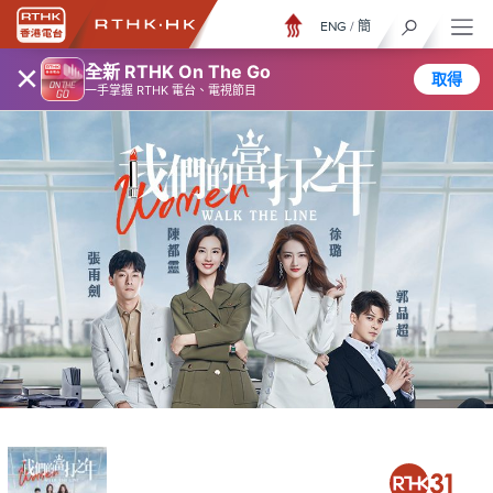
ENG
/
簡
×
全新 RTHK On The Go
取得
一手掌握 RTHK 電台、電視節目