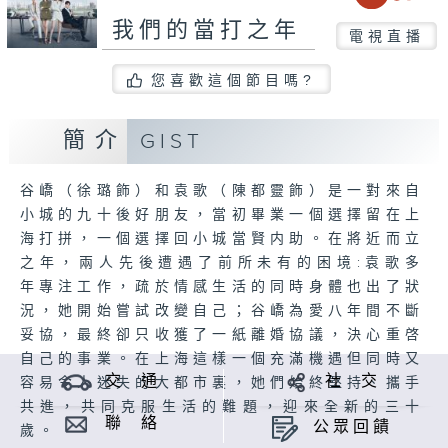
我們的當打之年
電視直播
您喜歡這個節目嗎?
簡介
GIST
谷嶠（徐璐飾）和袁歌（陳都靈飾）是一對來自
小城的九十後好朋友，當初畢業一個選擇留在上
海打拼，一個選擇回小城當賢内助。在將近而立
之年，兩人先後遭遇了前所未有的困境:袁歌多
年專注工作，疏於情感生活的同時身體也出了狀
況，她開始嘗試改變自己；谷嶠為愛八年間不斷
妥協，最終卻只收獲了一紙離婚協議，決心重啓
自己的事業。在上海這樣一個充滿機遇但同時又
交 通
社 交
容易令人迷失的大都市裏，她們始終堅持、攜手
共進，共同克服生活的難題，迎來全新的三十
聯 絡
公眾回饋
歲。