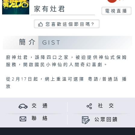
家有灶君
電視直播
您喜歡這個節目嗎?
簡介
GIST
廚神灶君，誤降四口之家，被迫提供神仙式保姆
服務，開啟國民小神仙的人間奇幻喜劇。
從2月17日起，網上重溫可選擇 粵語/普通話 播
放
交 通
社 交
聯 絡
公眾回饋