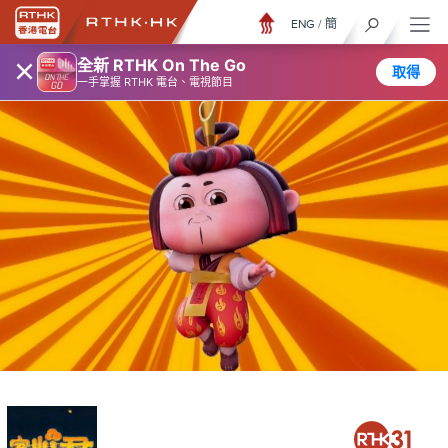
ENG
/
簡
×
全新 RTHK On The Go
取得
一手掌握 RTHK 電台、電視節目