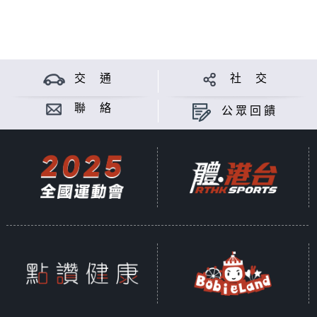
交 通
社 交
聯 絡
公眾回饋