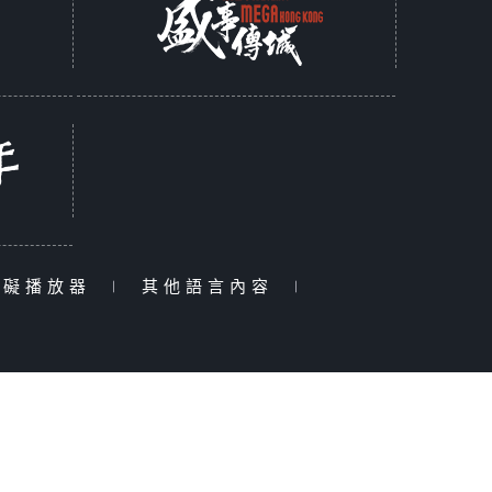
障礙播放器
|
其他語言內容
|