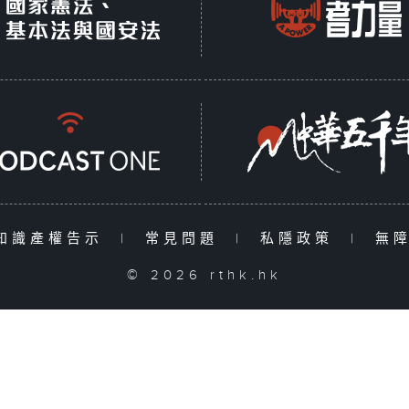
知識產權告示
|
常見問題
|
私隱政策
|
無
© 2026 rthk.hk