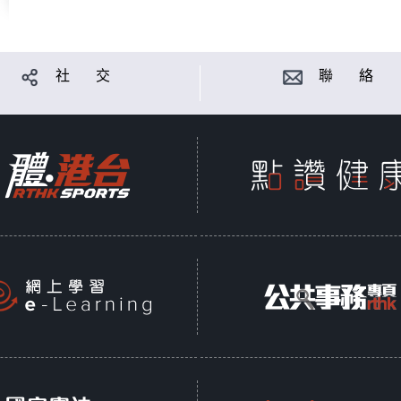
社 交
聯 絡