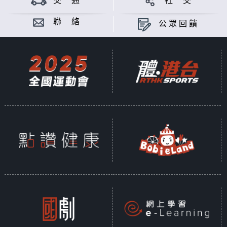
交 通
社 交
聯 絡
公眾回饋