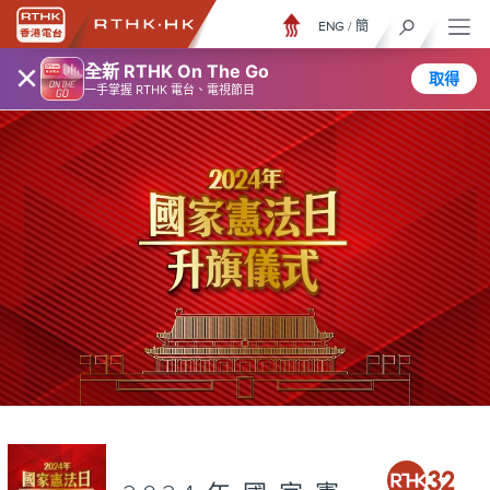
ENG
/
簡
×
全新 RTHK On The Go
取得
一手掌握 RTHK 電台、電視節目