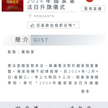
2024年國家憲
法日升旗儀式
電視直播
PODCASTS
您喜歡這個節目嗎?
簡介
GIST
監製：蕭婉棠
憲法是國家根本法，維護憲法對於國家相當重
要。保安局轄下紀律部隊，於2024年12月4
日(星期三)，早上七時四十三分，假香港海關
學院，舉行「2024年國家憲法日升旗儀
式」，讓大眾更了解國家憲法精神，增強大眾
更多...
對國家的認識和歸屬感。
主禮嘉賓:律政司司長林定國