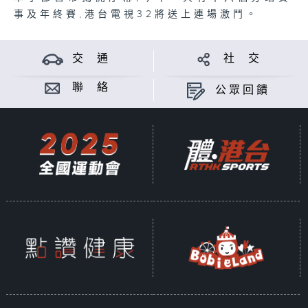
事及年終賽,港台電視32將送上連場激鬥。
交 通
社 交
聯 絡
公眾回饋