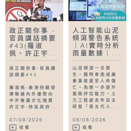
人工智能山泥
政正關你事 -
傾瀉警告系統
官員講話摘要
｜AI實時分析
#43(羅淑
雨量數據｜...
佩、許正宇...
山泥傾瀉一旦發
政正關你事-官員講
生，隨時會造成嚴
話摘要#43
重事故甚至人命傷
亡。為進一步提升
羅淑佩-香港持續發
風險評估能力，土
揮聯通內外優勢向
力工程處去年自主
中外推廣文化瑰寶
研發「第五代人...
許正宇-特區政府...
07/08/2026
06/08/2026
收看
收看