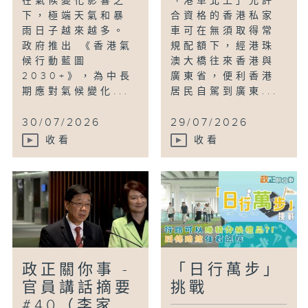
在氣候變化影響之
「港車北上」允許
下，極端天氣和暴
合資格的香港私家
雨日子越來越多。
車可在無須取得常
政府推出 《香港氣
規配額下，經港珠
候行動藍圖
澳大橋往來香港與
2030+》，為中長
廣東省，便利香港
期應對氣候變化...
居民自駕到廣東...
30/07/2026
29/07/2026
收看
收看
政正關你事 -
「日行萬步」
官員講話摘要
挑戰
#40（李家