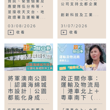
資訊、緊急個案及
公司支持北都企業
應變隊伍分佈等，
並接收天文台、地
創新科技及工業...
政總署及運輸署...
03/08/2026
31/07/2026
收看
收看
將軍澳南公園
政正關你事：
｜認識海綿城
運輸及物流局
市設計｜公園
｜港車北上＋
都能化身成...
粵車南下（...