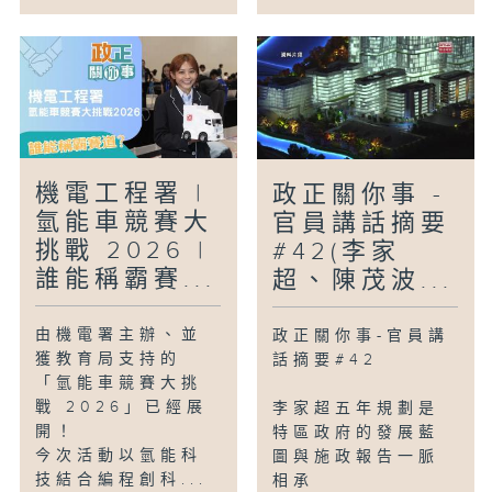
機電工程署 |
政正關你事 -
氫能車競賽大
官員講話摘要
挑戰 2026 |
#42(李家
誰能稱霸賽...
超、陳茂波...
由機電署主辦、並
政正關你事-官員講
獲教育局支持的
話摘要#42
「氫能車競賽大挑
戰 2026」已經展
李家超五年規劃是
開！
特區政府的發展藍
今次活動以氫能科
圖與施政報告一脈
技結合編程創科...
相承