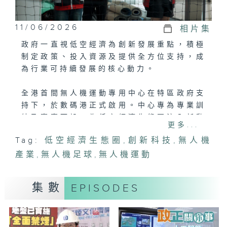
11/06/2026
相片集
政府一直視低空經濟為創新發展重點，積極
制定政策、投入資源及提供全方位支持，成
為行業可持續發展的核心動力。
全港首間無人機運動專用中心在特區政府支
持下，於數碼港正式啟用。中心專為專業訓
練及賽事而設，為低空經濟生態圈注入新動
更多...
力，展現政府推動創新科技和無人機產業的
Tag:
低空經濟生態圈
,
創新科技
,
無人機
堅定決心及長遠規劃。
產業
,
無人機足球
,
無人機運動
今集主持將會到訪無人機運動專用中心，了
解中心內的設施，以及無人機飛手對中心的
集數
EPISODES
看法。