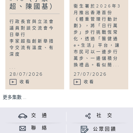
超、陳國基）
衞生署於2026年3
月推出香港首份
《體重管理行動計
行政長官與立法會
劃》，將「日行萬
議員對談交流會今
步」步行挑戰恆常
日舉行
化，透過「醫健通
李家超指創新舉措
e+生活」平台，讓
令交流有溫度、有
市民可以一邊步行
深度
萬步、一邊儲積分
換禮品。看似簡...
...
28/07/2026
27/07/2026
收看
收看
更多集數 ...
交 通
社 交
聯 絡
公眾回饋