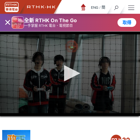
ENG
/
簡
×
全新 RTHK On The Go
取得
一手掌握 RTHK 電台、電視節目
0
seconds
of
5
minutes,
6