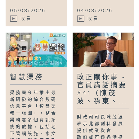
...
05/08/2026
04/08/2026
收看
收看
智慧渠務
政正關你事 -
官員講話摘要
#41（陳茂
渠務署今年推出最
新研發的綜合數碼
波、孫東、...
信息平台「智慧渠
務一張圖」，整合
財政司司長陳茂波
渠務署多個資訊系
表示北都創科發展
統的數據，包括地
提供就業機會
下管網設施、水文
政府或可透過港投