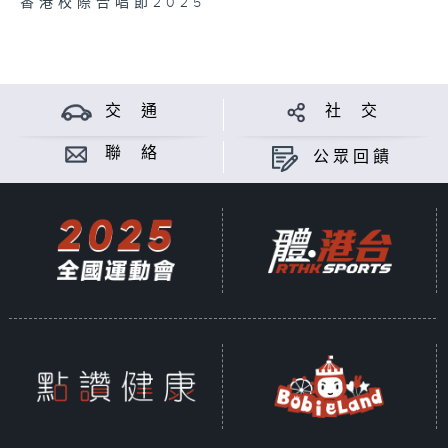
香港校際合唱節2025
交 通
社 交
聯 絡
公眾回饋