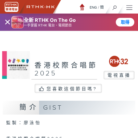
ENG
/
簡
×
全新 RTHK On The Go
取得
一手掌握 RTHK 電台、電視節目
香港校際合唱節
2025
電視直播
您喜歡這個節目嗎?
簡介
GIST
監製：廖泳怡