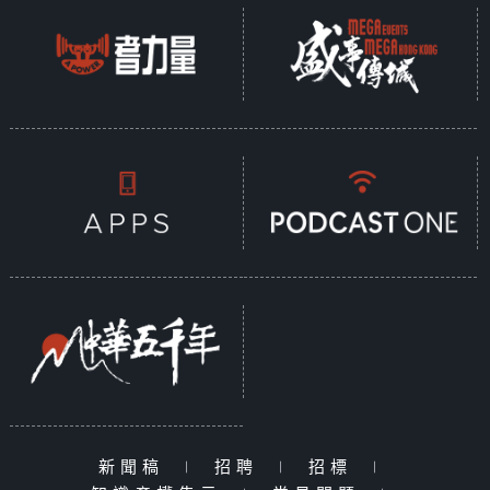
新聞稿
|
招聘
|
招標
|