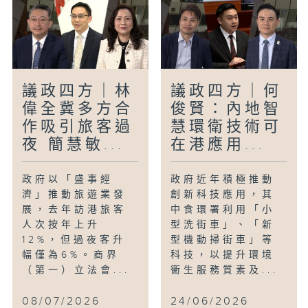
議政四方｜林
議政四方｜何
偉全冀多方合
俊賢：內地智
作吸引旅客過
慧環衛技術可
夜 簡慧敏...
在港應用...
政府以「盛事經
政府近年積極推動
濟」推動旅遊業發
創新科技應用，其
展，去年訪港旅客
中食環署利用「小
人次按年上升
型洗街車」、「新
12%，但過夜客升
型機動掃街車」等
幅僅為6%。商界
科技，以提升環境
（第一）立法會...
衞生服務質素及...
08/07/2026
24/06/2026