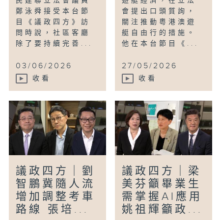
民建聯立法會議員
遊艇經濟，在立法
鄭泳舜接受本台節
會提出口頭質詢，
目《議政四方》訪
關注推動粵港澳遊
問時說，社區客廳
艇自由行的措施。
除了要持續完善...
他在本台節目《...
03/06/2026
27/05/2026
收看
收看
議政四方｜劉
議政四方｜梁
智鵬冀隨人流
美芬籲畢業生
增加調整考車
需掌握AI應用
路線 張培...
姚祖輝籲政...