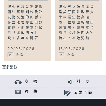
選委界議員劉智鵬
選委界立法會議員
關注駕駛訓練及路
梁美芬關注改善大
試對交通的影響，
學畢業生就業環
在立法會提出口頭
境，並提出相關口
質詢。他在本台節
頭質詢。她在本台
目《議政四方》
節目《議政四方》
說，多年來隨著...
指出，本港勞動...
20/05/2026
13/05/2026
收看
收看
更多集數 ...
交 通
社 交
聯 絡
公眾回饋