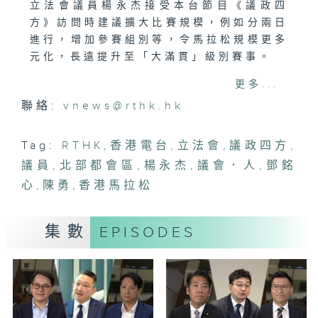
立法會議員楊永杰接受本台節目《議政四
方》訪問時建議擴大比賽規模，例如分兩日
進行，增加參賽組別等，令馬拉松規模更多
元化，長遠提升至「大滿貫」級別賽事。
更多...
民建聯立法會議員陳勇今日在立法會大會
聯絡:
vnews@rthk.hk
上，提出「進一步提速提效建設好北部都會
區，推動香港創科產業更好落地發展」的議
案。他表示，因應全球競爭越來越激烈的國
Tag:
RTHK
,
香港電台
,
立法會
,
議政四方
,
際局勢，香港發展要「快上加快」，希望為
議員
,
北部都會區
,
楊永杰
,
議會．人
,
鄧銘
北部都會區訂立專屬法例，成為「特區中的
心
,
陳勇
,
香港馬拉松
特區」，並盡快產生新的創科成果。
「議會．人」訪問了經民聯選委界議員鄧銘
集數
EPISODES
心，她說晉身立法會後需時適應，但目標清
晰，就是要當一個「好議員」，而要達成這
個目標需要極具責任心，想市民所想。