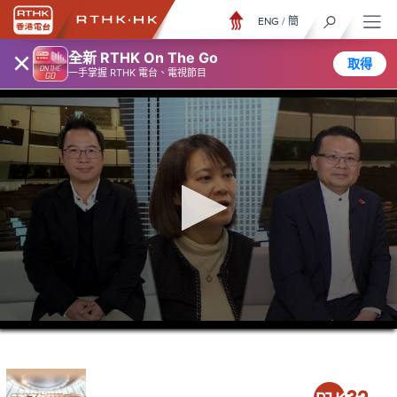
ENG
/
簡
×
全新 RTHK On The Go
取得
一手掌握 RTHK 電台、電視節目
0
seconds
of
25
minutes,
17