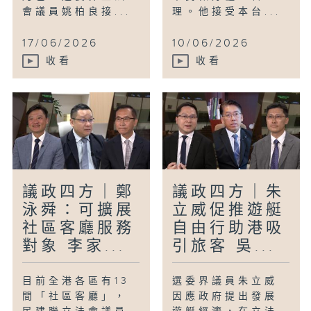
會議員姚柏良接...
理。他接受本台...
17/06/2026
10/06/2026
收看
收看
議政四方｜鄭
議政四方｜朱
泳舜：可擴展
立威促推遊艇
社區客廳服務
自由行助港吸
對象 李家...
引旅客 吳...
目前全港各區有13
選委界議員朱立威
間「社區客廳」，
因應政府提出發展