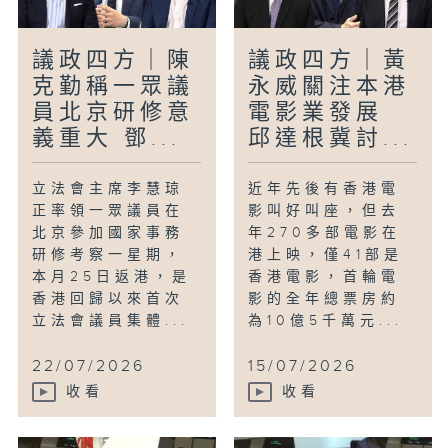
議政四方｜陳
議政四方｜黃
克勤稱一眾議
永威關注本港
員北京研修意
電影業發展
義重大 鄧...
邱達根冀討...
立法會主席李慧琼
近年先後有香港電
正率領一眾議員在
影叫好叫座，但去
北京參加國家事務
年270多部電影在
研修考察一星期，
港上映，僅41部是
本月25日返港，是
香港電影，首輪電
香港回歸以來首次
影的全年總票房約
立法會議員集體...
為10億5千萬元...
22/07/2026
15/07/2026
收看
收看