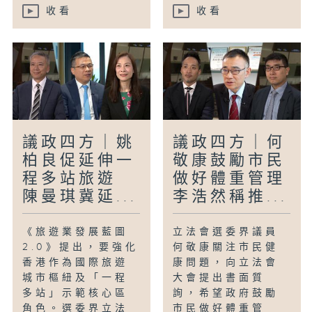
收看
收看
議政四方｜姚
議政四方｜何
柏良促延伸一
敬康鼓勵市民
程多站旅遊
做好體重管理
陳曼琪冀延...
李浩然稱推...
《旅遊業發展藍圖
立法會選委界議員
2.0》提出，要強化
何敬康關注市民健
香港作為國際旅遊
康問題，向立法會
城市樞紐及「一程
大會提出書面質
多站」示範核心區
詢，希望政府鼓勵
角色。選委界立法
市民做好體重管