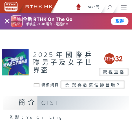
ENG
/
簡
×
全新 RTHK On The Go
取得
一手掌握 RTHK 電台、電視節目
2025年國際乒
聯男子及女子世
界盃
電視直播
您喜歡這個節目嗎?
特備網頁
簡介
GIST
監製：Yu Chi Ling