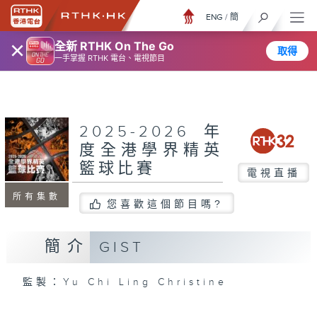
ENG
/
簡
×
全新 RTHK On The Go
取得
一手掌握 RTHK 電台、電視節目
2025-2026年
度全港學界精英
籃球比賽
電視直播
所有集數
您喜歡這個節目嗎?
簡介
GIST
監製：Yu Chi Ling Christine