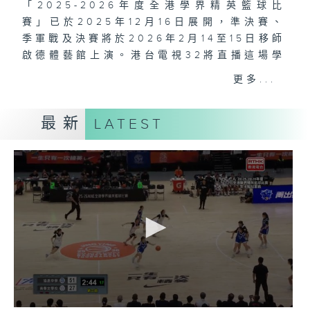
「2025-2026年度全港學界精英籃球比
賽」已於2025年12月16日展開，準決賽、
季軍戰及決賽將於2026年2月14至15日移師
啟德體藝館上演。港台電視32將直播這場學
界最觸目的籃球盛事。
更多...
最新
LATEST