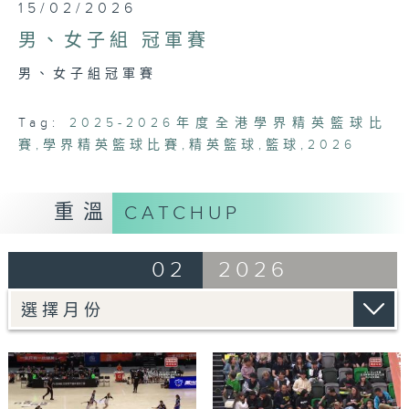
0
15/02/2026
seconds
of
男、女子組 冠軍賽
4
hours,
男、女子組冠軍賽
45
minutes,
20
seconds
Tag:
2025-2026年度全港學界精英籃球比
賽
,
學界精英籃球比賽
,
精英籃球
,
籃球
,
2026
重溫
CATCHUP
02
2026