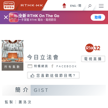
ENG
/
簡
×
全新 RTHK On The Go
取得
一手掌握 RTHK 電台、電視節目
今日立法會
電視直播
特備網頁
FACEBOOK
所有集數
您喜歡這個節目嗎?
簡介
GIST
監製：蕭洛汶