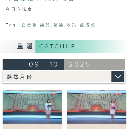
9
minutes,
今日立法會
7
seconds
Tag:
立法會
,
議員
,
會議
,
政策
,
蕭洛汶
重溫
CATCHUP
09 - 10
2025