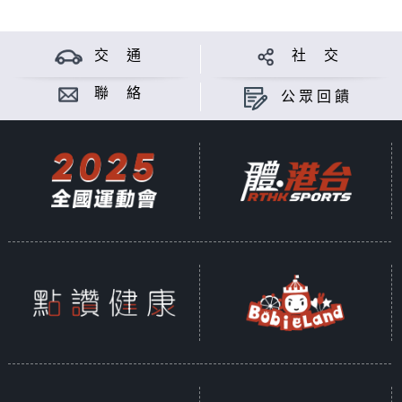
交 通
社 交
聯 絡
公眾回饋