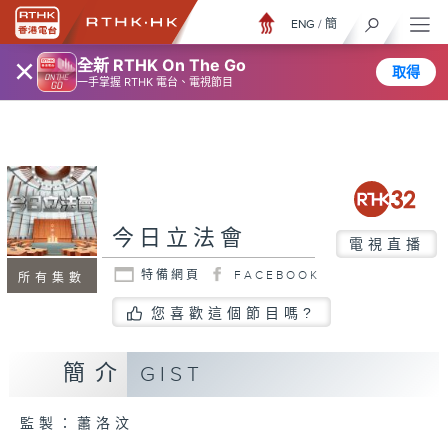
ENG
/
簡
×
全新 RTHK On The Go
取得
一手掌握 RTHK 電台、電視節目
今日立法會
電視直播
特備網頁
FACEBOOK
所有集數
您喜歡這個節目嗎?
簡介
GIST
監製：蕭洛汶