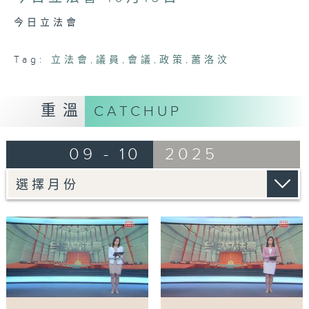
9
minutes,
今日立法會
7
seconds
Tag:
立法會
,
議員
,
會議
,
政策
,
蕭洛汶
重溫
CATCHUP
09 - 10
2025