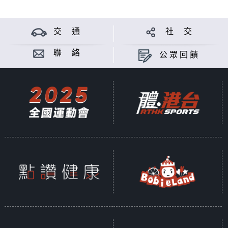
交 通
社 交
聯 絡
公眾回饋