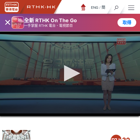
ENG
/
簡
×
全新 RTHK On The Go
取得
一手掌握 RTHK 電台、電視節目
0
seconds
of
9
minutes,
7