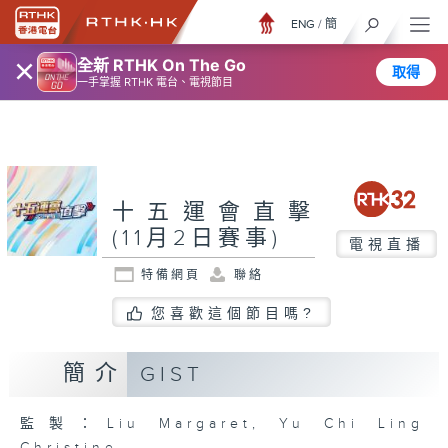
ENG
/
簡
×
全新 RTHK On The Go
取得
一手掌握 RTHK 電台、電視節目
十五運會直擊
(11月2日賽事)
電視直播
特備網頁
聯絡
您喜歡這個節目嗎?
簡介
GIST
監製：Liu Margaret, Yu Chi Ling