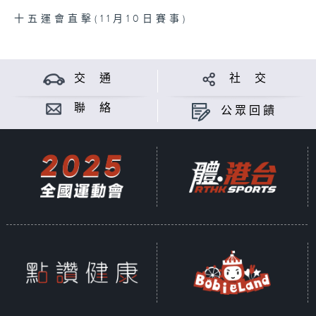
十五運會直擊(11月10日賽事)
交 通
社 交
聯 絡
公眾回饋