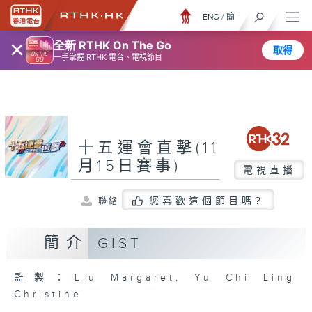
ENG
/
簡
×
全新 RTHK On The Go
取得
一手掌握 RTHK 電台、電視節目
十五運會直擊(11
月15日賽事)
電視直播
您喜歡這個節目嗎?
聯絡
簡介
GIST
監製：Liu Margaret, Yu Chi Ling
Christine