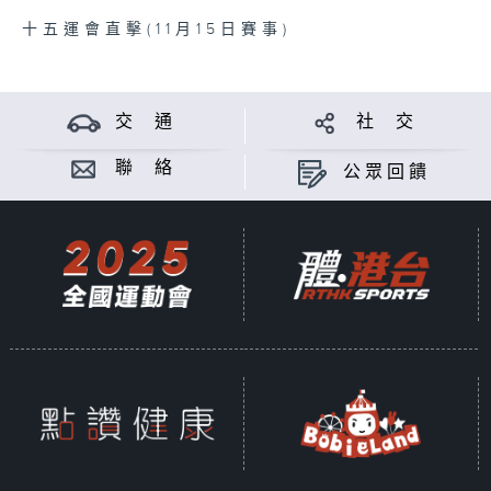
十五運會直擊(11月15日賽事)
交 通
社 交
聯 絡
公眾回饋