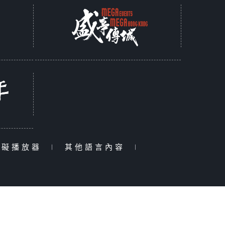
障礙播放器
|
其他語言內容
|