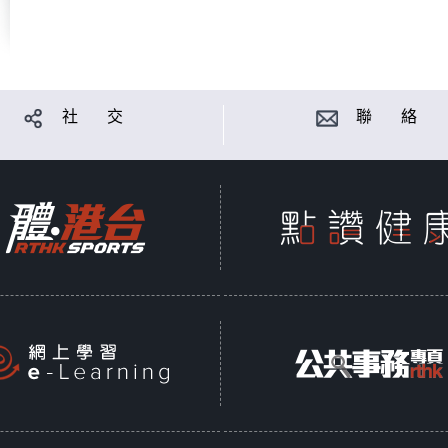
社 交
聯 絡