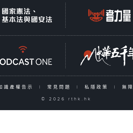
知識產權告示
|
常見問題
|
私隱政策
|
無
© 2026 rthk.hk