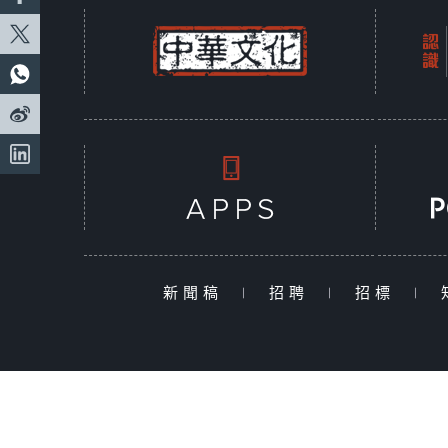
新聞稿
|
招聘
|
招標
|