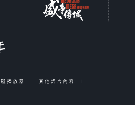
障礙播放器
|
其他語言內容
|