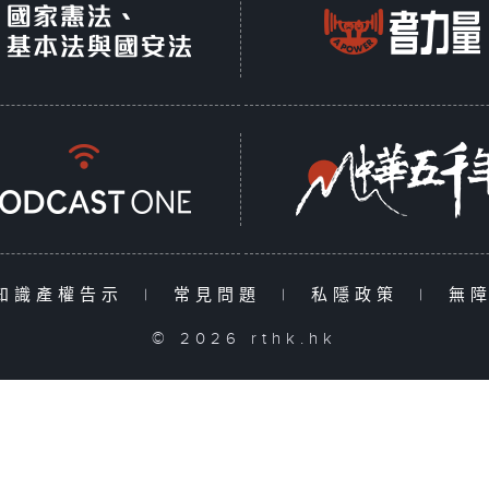
知識產權告示
|
常見問題
|
私隱政策
|
無
© 2026 rthk.hk