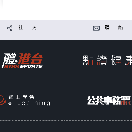
社 交
聯 絡