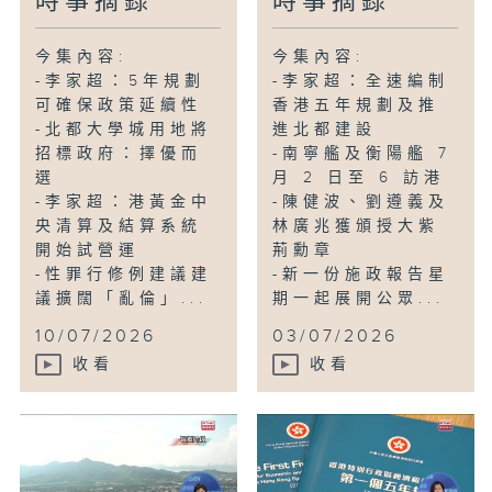
時事摘錄
時事摘錄
今集內容:
今集內容:
-李家超：5年規劃
-李家超：全速編制
可確保政策延續性
香港五年規劃及推
-北都大學城用地將
進北都建設
招標政府：擇優而
-南寧艦及衡陽艦 7
選
月 2 日至 6 訪港
-李家超：港黃金中
-陳健波、劉遵義及
央清算及結算系統
林廣兆獲頒授大紫
開始試營運
荊勳章
-性罪行修例建議建
-新一份施政報告星
議擴闊「亂倫」...
期一起展開公眾...
10/07/2026
03/07/2026
收看
收看