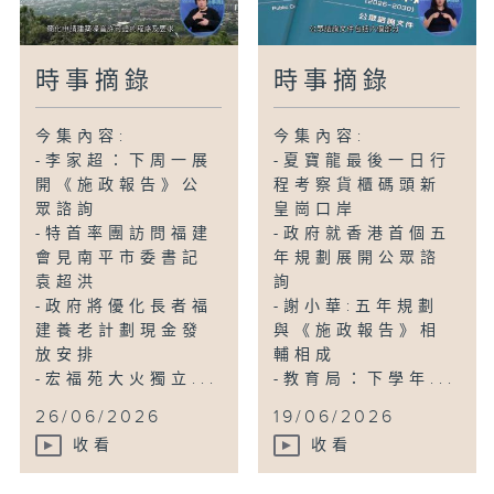
時事摘錄
時事摘錄
今集內容:
今集內容:
-李家超：下周一展
-夏寶龍最後一日行
開《施政報告》公
程考察貨櫃碼頭新
眾諮詢
皇崗口岸
-特首率團訪問福建
-政府就香港首個五
會見南平市委書記
年規劃展開公眾諮
袁超洪
詢
-政府將優化長者福
-謝小華:五年規劃
建養老計劃現金發
與《施政報告》相
放安排
輔相成
-宏福苑大火獨立...
-教育局：下學年...
26/06/2026
19/06/2026
收看
收看