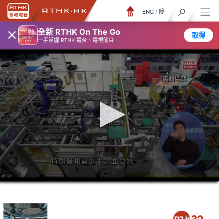
ENG
/
簡
×
全新 RTHK On The Go
取得
一手掌握 RTHK 電台、電視節目
0
seconds
of
26
minutes,
6