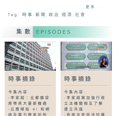
更多...
-有的士司機稱隧道費減半有助減輕成本
Tag:
時事
,
新聞
,
政治
,
經濟
,
社會
-范鴻齡：公營醫療收費改革取得成效
-土拓署發沿岸風險管理指引助商戶應對風
暴潮
集數
EPISODES
-謝展寰：新機制審批食肆露天座位最快一
個月獲批
-涉漢坦病毒疫情郵輪陸續有下船乘客確診
時事摘錄
時事摘錄
今集內容:
今集內容:
-李家超：北都擴容
-李家超冀加強行政
將帶來大量新機遇
立法機關相互了解
-丘應樺指 AI 和網
建立共識
絡及算力帶來前所
-首席法官促涉抄襲