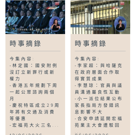
時事摘錄
時事摘錄
今集內容:
今集內容:
-林定國：國安附例
-李家超：與哈薩克
沒訂立新罪行或新
在政府層面合作取
權力
得實質成果
-香港五年規劃下周
-李慧琼：官員與議
一起公眾諮詢兩個
員溝通屬良性互動
月
-小一派位結果公布
-慶祝特區成立29周
家長指局方發錯訊
年將有交通及消費
息影響不大
等優惠
-合安申請延開宏福
-宏福苑大火三名...
苑業主大會遭駁回
...