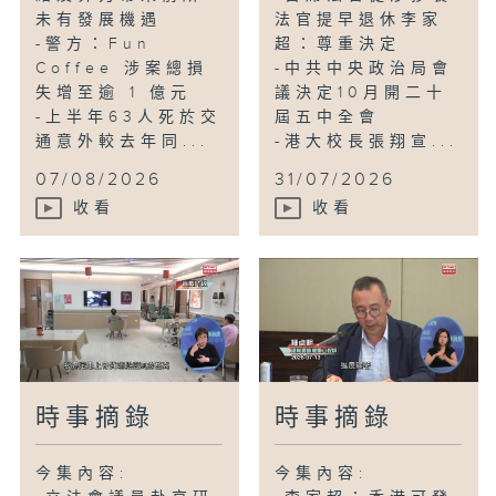
未有發展機遇
法官提早退休李家
-警方：Fun
超：尊重決定
Coffee 涉案總損
-中共中央政治局會
失增至逾 1 億元
議決定10月開二十
-上半年63人死於交
屆五中全會
通意外較去年同...
-港大校長張翔宣...
07/08/2026
31/07/2026
收看
收看
時事摘錄
時事摘錄
今集內容:
今集內容: