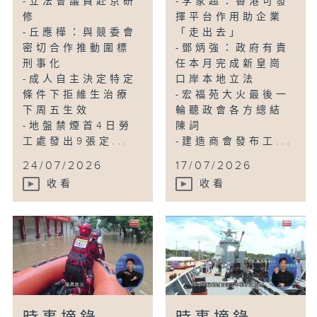
-立法會議員赴京研
-李家超：香港可發
修
揮平台作用助企業
-丘應樺：與競委會
「走出去」
密切合作推動圍標
-鄧炳強：政府有責
刑事化
任本月完成新皇崗
-成人自主決定特定
口岸本地立法
條件下拒維生治療
-宏福苑大火最後一
下周五生效
輪聽政會各方總結
-地盤禁煙首4日勞
陳詞
工處發出9張定...
-建造商會發布工...
24/07/2026
17/07/2026
收看
收看