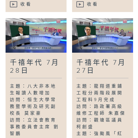
收看
收看
千禧年代 7月
千禧年代 7月
28日
27日
主題：八大非本地
主題：龍翔道重鋪
生報讀人數增加
工程分兩階段展開
訪問：恒生大學常
工程料9月完成
務暨學術及研究副
訪問：路政署高級
校長 莫家豪
維修工程師 朱嘉傑
訪問：立法會教育
訪問：觀塘區議員
事務委員會主席 劉
柯創盛
智鵬
主題：強颱風「紅