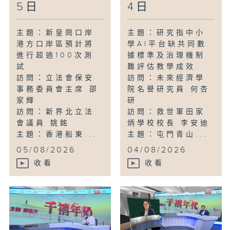
5日
4日
主題：新皇崗口岸
主題：研究指中小
港方口岸區預計將
學AI平台缺共同數
進行超過100次測
據標準及治理機制
試
難評估教學成效
訪問：立法會保安
訪問：未來經濟學
事務委員會主席 邵
院名譽研究員 何杏
家輝
研
訪問：新界北立法
訪問：救世軍田家
會議員 姚銘
炳學校校長 李安迪
主題：香港船東...
主題：屯門青山...
05/08/2026
04/08/2026
收看
收看