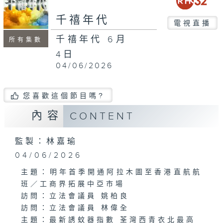
minutes,
54
千禧年代
seconds
電視直播
千禧年代 6月
所有集數
4日
04/06/2026
您喜歡這個節目嗎?
內容
CONTENT
監製：林嘉瑜
04/06/2026
主題：明年首季開通阿拉木圖至香港直航航
班／工商界拓展中亞市場
訪問：立法會議員 姚柏良
訪問：立法會議員 林偉全
主題：最新誘蚊器指數 荃灣西青衣北最高