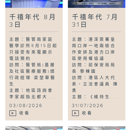
千禧年代 8月
千禧年代 7月
3日
31日
主題：醫管局家庭
主題：港深簽署皇
醫學診所8月15日起
崗口岸一地兩檢合
只接受有來電顯示
作安排及港方口岸
電話預約
區使用權協議
訪問：醫管局(基層
訪問：前保安局局
及社區醫療服務)總
長 黎棟國
行政經理 梁堃華醫
訪問：港區人大代
生
表、立法會議員 陳
主題：地區諮詢會
勇
李家超指北都大...
主題：《維持生...
03/08/2026
31/07/2026
收看
收看