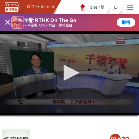
ENG
/
簡
×
全新 RTHK On The Go
取得
一手掌握 RTHK 電台、電視節目
0
seconds
of
1
hour,
15