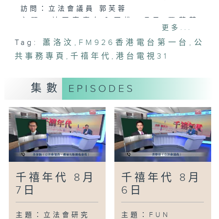
訪問：立法會議員 郭芙蓉
主題：社區客廳年內再推5項目 覆蓋荃
更多...
灣、葵涌
Tag:
蕭洛汶
,
FM926香港電台第一台
,
公
訪問：立法會議員 鄧家彪
共事務專頁
訪問：立法會議員 陳文宜
,
千禧年代
,
港台電視31
主題：研究指退休儲蓄須達710萬元港人才
有高安全感
集數
EPISODES
訪問：香港退休計劃協會主席 李子恩
訪問：香港退休計劃協會研究負責人 周沛
言
主題：電動車電池回收設施本月投入運作
訪問：立法會議員 陳紹雄
千禧年代 8月
千禧年代 8月
7日
6日
主題：立法會研究
主題：FUN