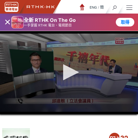
ENG
/
簡
×
全新 RTHK On The Go
取得
一手掌握 RTHK 電台、電視節目
0
seconds
of
1
hour,
16