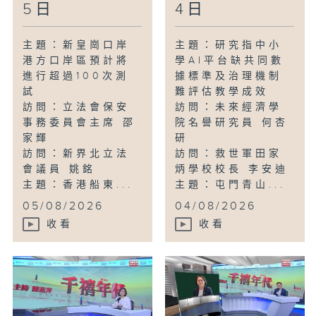
5日
4日
主題：新皇崗口岸
主題：研究指中小
港方口岸區預計將
學AI平台缺共同數
進行超過100次測
據標準及治理機制
試
難評估教學成效
訪問：立法會保安
訪問：未來經濟學
事務委員會主席 邵
院名譽研究員 何杏
家輝
研
訪問：新界北立法
訪問：救世軍田家
會議員 姚銘
炳學校校長 李安迪
主題：香港船東...
主題：屯門青山...
05/08/2026
04/08/2026
收看
收看