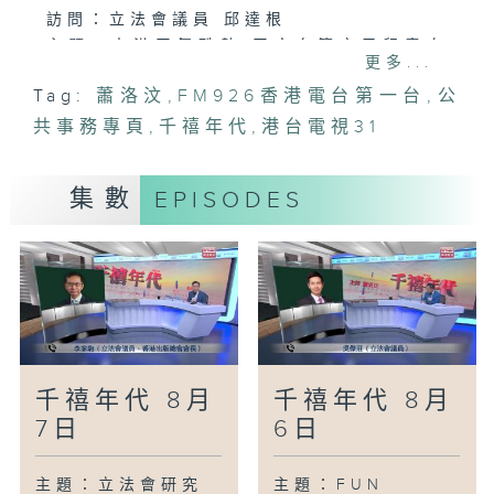
訪問：立法會議員 邱達根
主題：本港天氣酷熱 天文台籲市民留意身
更多...
體健康狀況
Tag:
蕭洛汶
,
FM926香港電台第一台
,
公
訪問：天文台署理高級科學主任 羅曉輝
共事務專頁
主題：公眾街市擬引入整體承租模式 三新
,
千禧年代
,
港台電視31
街市先行
訪問：立法會議員 楊永杰
集數
EPISODES
訪問：西貢區議員 張美雄
主題：漁護署加強狗隻牌照巡查及執法
訪問：漁農自然護理署高級獸醫師(動物管
理)行動 畢丹獸醫
主題：特首在烏茲別克總結中亞訪問行程
報道：新聞部記者林漢山
千禧年代 8月
千禧年代 8月
7日
6日
主題：立法會研究
主題：FUN