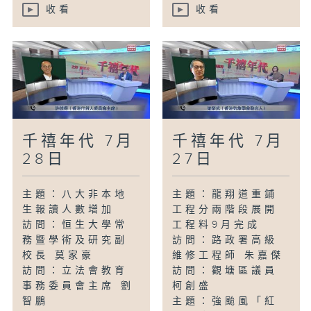
收看
收看
千禧年代 7月
千禧年代 7月
28日
27日
主題：八大非本地
主題：龍翔道重鋪
生報讀人數增加
工程分兩階段展開
訪問：恒生大學常
工程料9月完成
務暨學術及研究副
訪問：路政署高級
校長 莫家豪
維修工程師 朱嘉傑
訪問：立法會教育
訪問：觀塘區議員
事務委員會主席 劉
柯創盛
智鵬
主題：強颱風「紅