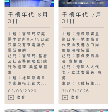
千禧年代 8月
千禧年代 7月
3日
31日
主題：醫管局家庭
主題：港深簽署皇
醫學診所8月15日起
崗口岸一地兩檢合
只接受有來電顯示
作安排及港方口岸
電話預約
區使用權協議
訪問：醫管局(基層
訪問：前保安局局
及社區醫療服務)總
長 黎棟國
行政經理 梁堃華醫
訪問：港區人大代
生
表、立法會議員 陳
主題：地區諮詢會
勇
李家超指北都大...
主題：《維持生...
03/08/2026
31/07/2026
收看
收看