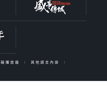
障礙播放器
|
其他語言內容
|