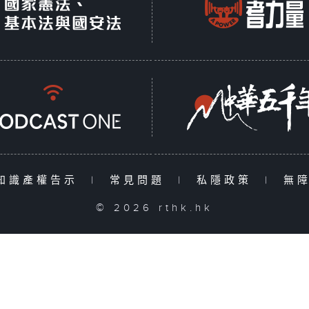
知識產權告示
|
常見問題
|
私隱政策
|
無
© 2026 rthk.hk