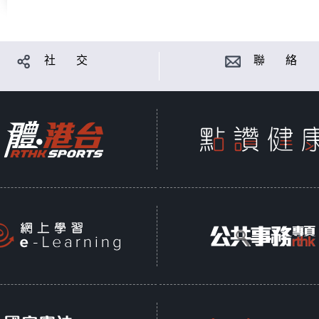
社 交
聯 絡