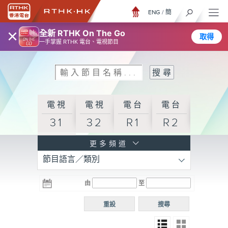
ENG
/
簡
×
全新 RTHK On The Go
取得
一手掌握 RTHK 電台、電視節目
電視
電視
電台
電台
31
32
R1
R2
電台
更多頻道
節目語言／類別
R3
電台
電台
電台
由
至
普通
R4
R5
話台
重設
搜尋