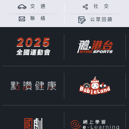
交 通
社 交
聯 絡
公眾回饋