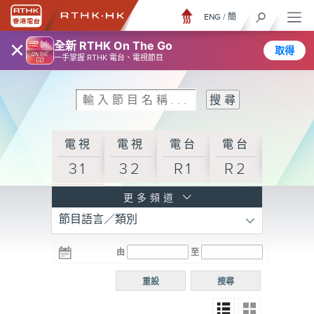
ENG
/
簡
×
全新 RTHK On The Go
取得
一手掌握 RTHK 電台、電視節目
電視
電視
電台
電台
31
32
R1
R2
電台
更多頻道
節目語言／類別
R3
電台
電台
電台
由
至
普通
R4
R5
話台
重設
搜尋