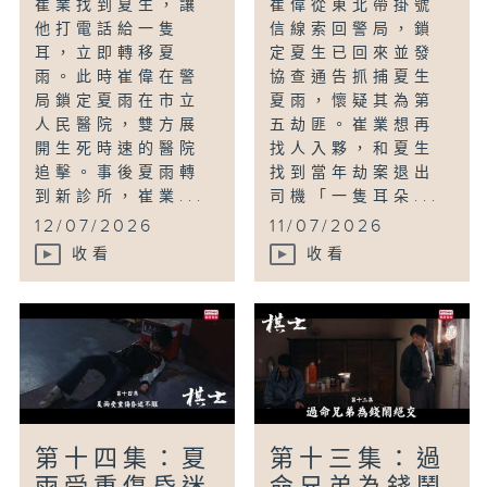
崔業找到夏生，讓
崔偉從東北帶掛號
他打電話給一隻
信線索回警局，鎖
耳，立即轉移夏
定夏生已回來並發
雨。此時崔偉在警
協查通告抓捕夏生
局鎖定夏雨在市立
夏雨，懷疑其為第
人民醫院，雙方展
五劫匪。崔業想再
開生死時速的醫院
找人入夥，和夏生
追擊。事後夏雨轉
找到當年劫案退出
到新診所，崔業...
司機「一隻耳朵...
12/07/2026
11/07/2026
收看
收看
第十四集：夏
第十三集：過