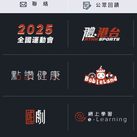
聯 絡
公眾回饋