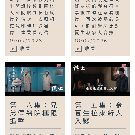
生簡訊後趕到圍棋
好友送的護身符。
大師院取到裝有底
事後崔偉在家看照
片的信封，去照相
片，再次被墜飾吸
館洗印時巧遇崔
引，趕到警局比對
偉。崔業看到信...
夏生叔家大合照...
19/07/2026
18/07/2026
收看
收看
第十六集：兄
第十五集：金
弟倆醫院極限
夏生拉來新人
追擊
入夥