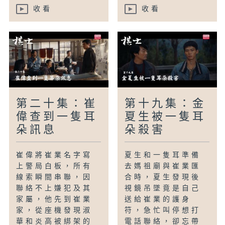
收看
收看
第二十集：崔
第十九集：金
偉查到一隻耳
夏生被一隻耳
朵訊息
朵殺害
崔偉將崔業名字寫
夏生和一隻耳準備
上警局白板，所有
去媽祖廟與崔業匯
線索瞬間串聯，因
合時，夏生發現後
聯絡不上嫌犯及其
視鏡吊墜竟是自己
家屬，他先到崔業
送給崔業的護身
家，從座機發現淑
符，急忙叫停想打
華和炎高被綁架的
電話聯絡，卻忘帶