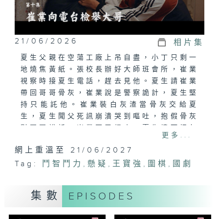
21/06/2026
相片集
夏生父親在空蕩工廠上吊自盡，小丁只剩一
地燒焦黃紙。張校長辦好大師班會所，崔業
視察時接夏生電話，趕去見他。夏生請崔業
帶回哥哥骨灰，崔業說是警察詭計，夏生堅
持只能託他。崔業裝白灰渣當骨灰交給夏
生，夏生聞父死訊崩潰哭到嘔吐，抱假骨灰
對哥哥說話，崔業不忍揭穿，夏生憤而把灰
更多...
渣揚崔業滿臉並揮拳。崔業告訴他哥哥是替
網上重溫至 21/06/2027
他死的，勸他帶錢回老家重新開始。崔業回
Tag:
家問兒子邱琳入學事，含冰塊偽裝聲音舉報
鬥智鬥力
,
懸疑
,
王寶強
,
圍棋
,
國劇
崔偉濫用職權。崔偉查菸酒標識溯源鄲通，
找到東風煤礦，卻被趙副局長通知因舉報停
集數
EPISODES
職。崔業迎回提行李的淑華，淑華回家下
廚，炎高興奮秀新魚缸，淑華放魚食時發現