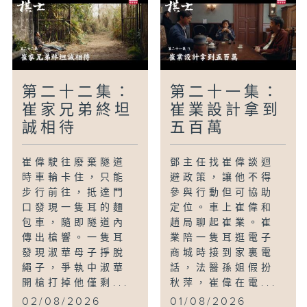
櫃子隔間藏滿整齊人民幣。崔業去崔偉家告
知炎高病情並安慰他。最後大師班開幕，張
校長請陳主任出席，崔業上台講話，崔偉一
家姍姍來遲遞銀行卡被拒，全家拍了全家
福，同時夏生坐上回家的火車。
第二十二集：
第二十一集：
崔家兄弟終坦
崔業設計拿到
誠相待
五百萬
崔偉駛往廢棄隧道
鄧主任找崔偉談迴
時車輪卡住，只能
避政策，讓他不得
步行前往，抵達門
參與行動但可協助
口發現一隻耳的麵
定位。車上崔偉和
包車，隨即隧道內
趙局聊起崔業。崔
傳出槍響。一隻耳
業陪一隻耳逛電子
發現淑華母子掙脫
商城時接到家裏電
繩子，爭執中淑華
話，法醫孫姐假扮
開槍打掉他僅剩...
秋萍，崔偉在電...
02/08/2026
01/08/2026