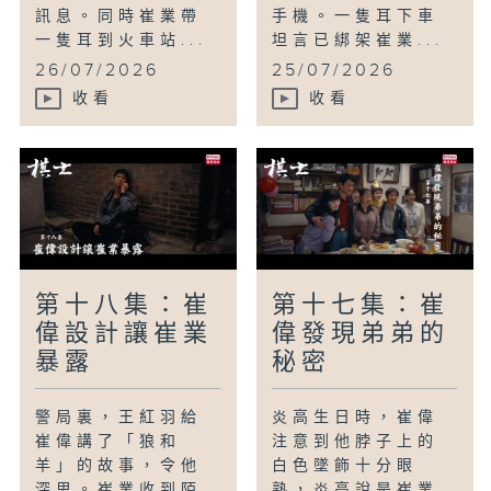
訊息。同時崔業帶
手機。一隻耳下車
一隻耳到火車站...
坦言已綁架崔業...
26/07/2026
25/07/2026
收看
收看
第十八集：崔
第十七集：崔
偉設計讓崔業
偉發現弟弟的
暴露
秘密
警局裏，王紅羽給
炎高生日時，崔偉
崔偉講了「狼和
注意到他脖子上的
羊」的故事，令他
白色墜飾十分眼
深思。崔業收到陌
熟，炎高說是崔業