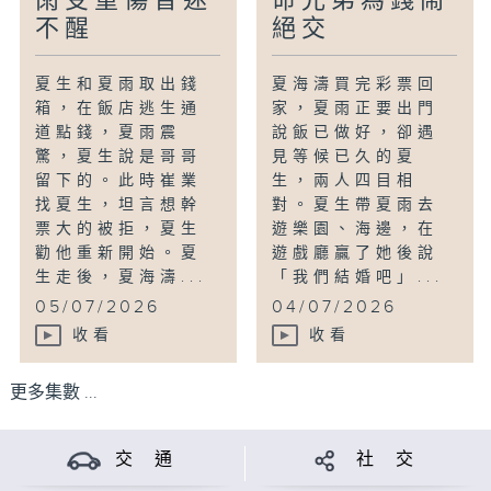
雨受重傷昏迷
命兄弟為錢鬧
不醒
絕交
夏生和夏雨取出錢
夏海濤買完彩票回
箱，在飯店逃生通
家，夏雨正要出門
道點錢，夏雨震
說飯已做好，卻遇
驚，夏生說是哥哥
見等候已久的夏
留下的。此時崔業
生，兩人四目相
找夏生，坦言想幹
對。夏生帶夏雨去
票大的被拒，夏生
遊樂園、海邊，在
勸他重新開始。夏
遊戲廳贏了她後說
生走後，夏海濤...
「我們結婚吧」...
05/07/2026
04/07/2026
收看
收看
更多集數 ...
交 通
社 交