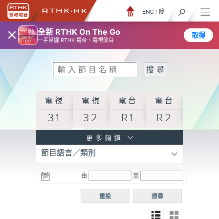
ENG
/
簡
×
全新 RTHK On The Go
取得
一手掌握 RTHK 電台、電視節目
電視
電視
電台
電台
31
32
R1
R2
電台
更多頻道
節目語言／類別
R3
電台
電台
電台
由
至
普通
R4
R5
話台
重設
搜尋