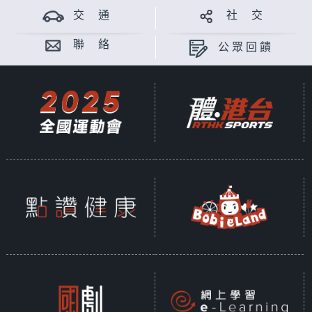
交 通
社 交
聯 絡
公眾回饋