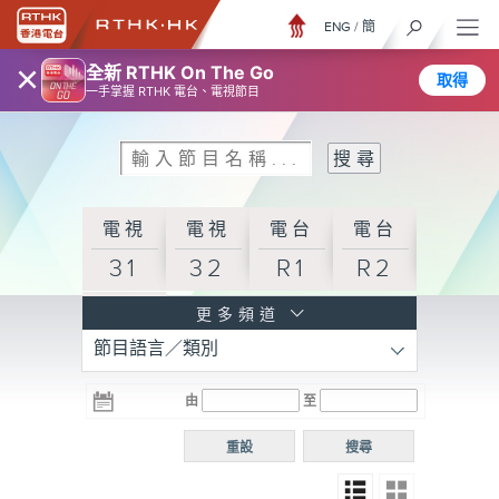
ENG
/
簡
×
全新 RTHK On The Go
取得
一手掌握 RTHK 電台、電視節目
電視
電視
電台
電台
31
32
R1
R2
電台
更多頻道
節目語言／類別
R3
電台
電台
電台
由
至
普通
R4
R5
話台
重設
搜尋