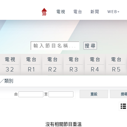
電視
電台
新聞
WEB+
電視
電台
電台
電台
電台
電台
32
R1
R2
R3
R4
R5
／類別
由
至
重設
搜
沒有相關節目重溫