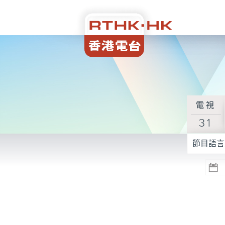
電視
31
節目語言