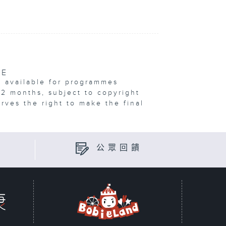
VE
e available for programmes
12 months, subject to copyright
erves the right to make the final
公眾回饋