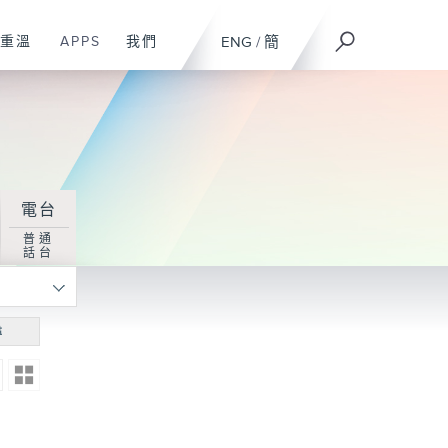
重溫
APPS
我們
ENG
/
簡
電台
普通
話台
尋