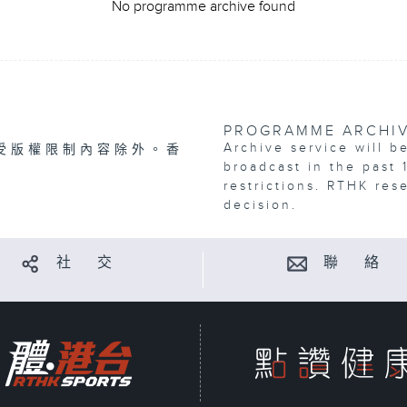
No programme archive found
PROGRAMME ARCHI
Archive service will b
受版權限制內容除外。香
broadcast in the past 
restrictions. RTHK res
decision.
社 交
聯 絡