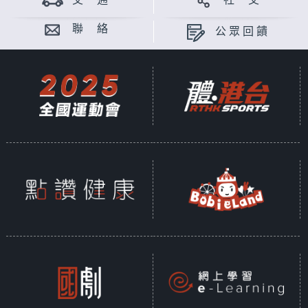
交 通
社 交
聯 絡
公眾回饋