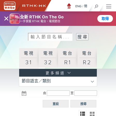
ENG
/
簡
×
全新 RTHK On The Go
取得
一手掌握 RTHK 電台、電視節目
電視
電視
電台
電台
31
32
R1
R2
電台
更多頻道
節目語言／類別
R3
電台
電台
電台
由
至
普通
R4
R5
話台
重設
搜尋