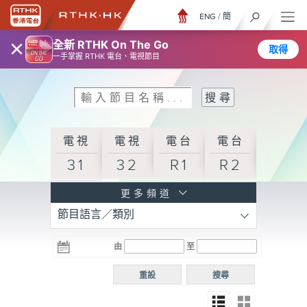
ENG
/
簡
×
全新 RTHK On The Go
取得
一手掌握 RTHK 電台、電視節目
電視
電視
電台
電台
31
32
R1
R2
電台
更多頻道
節目語言／類別
R3
電台
電台
電台
由
至
普通
R4
R5
話台
重設
搜尋