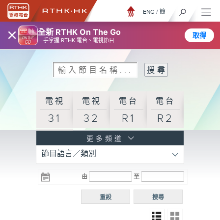
ENG
/
簡
×
全新 RTHK On The Go
取得
一手掌握 RTHK 電台、電視節目
電視
電視
電台
電台
31
32
R1
R2
電台
更多頻道
節目語言／類別
R3
電台
電台
電台
由
至
普通
R4
R5
話台
重設
搜尋