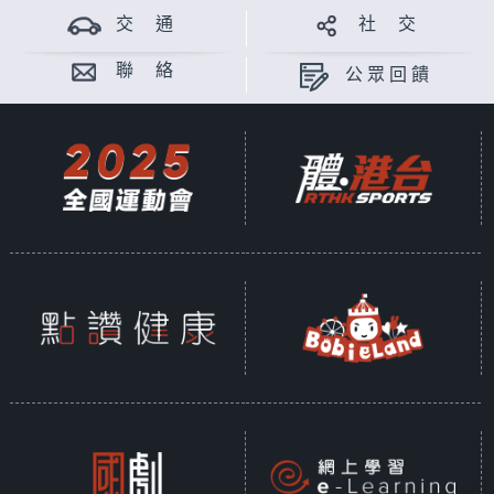
交 通
社 交
聯 絡
公眾回饋