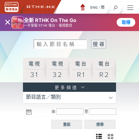
ENG
/
簡
×
全新 RTHK On The Go
取得
一手掌握 RTHK 電台、電視節目
電視
電視
電台
電台
31
32
R1
R2
電台
更多頻道
節目語言／類別
R3
電台
電台
電台
由
至
普通
R4
R5
話台
重設
搜尋