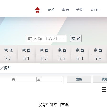
電視
電台
新聞
WEB+
電視
電台
電台
電台
電台
電台
32
R1
R2
R3
R4
R5
／類別
由
至
重設
搜
沒有相關節目重溫