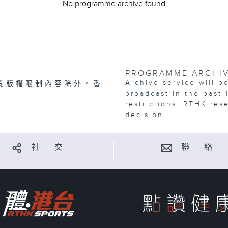
No programme archive found
PROGRAMME ARCHI
Archive service will b
受版權限制內容除外。香
broadcast in the past 
restrictions. RTHK res
decision.
社 交
聯 絡