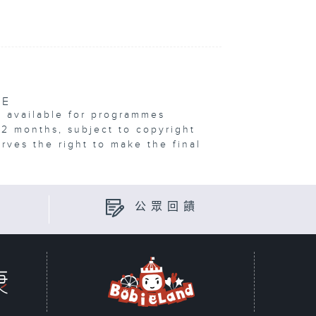
VE
e available for programmes
12 months, subject to copyright
erves the right to make the final
公眾回饋