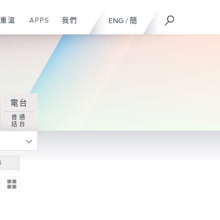
重溫
APPS
我們
ENG
/
簡
電台
普通
話台
尋