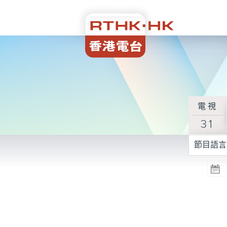
電視
31
節目語言