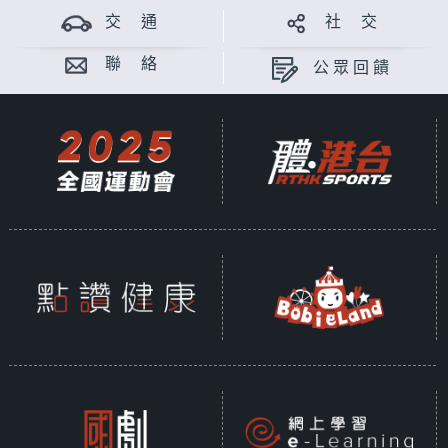
交 通
社 交
聯 絡
公眾回饋