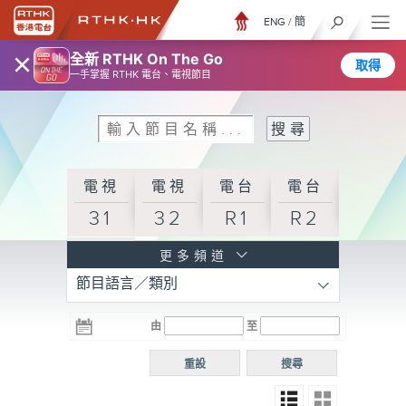
ENG
/
簡
×
全新 RTHK On The Go
取得
一手掌握 RTHK 電台、電視節目
電視
電視
電台
電台
31
32
R1
R2
電台
更多頻道
節目語言／類別
R3
電台
電台
電台
由
至
普通
R4
R5
話台
重設
搜尋