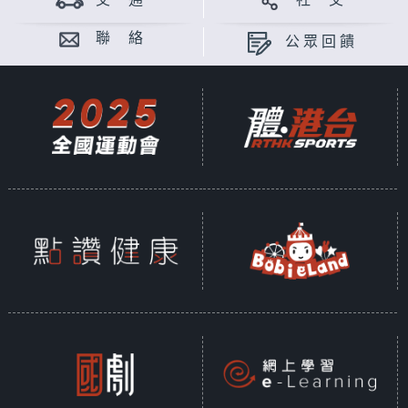
交 通
社 交
聯 絡
公眾回饋