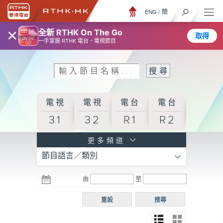
ENG
/
簡
×
全新 RTHK On The Go
取得
一手掌握 RTHK 電台、電視節目
電視
電視
電台
電台
31
32
R1
R2
電台
更多頻道
節目語言／類別
R3
電台
電台
電台
由
至
普通
R4
R5
話台
重設
搜尋