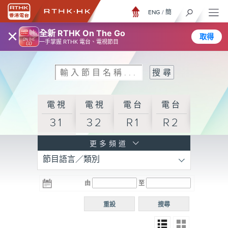
ENG
/
簡
×
全新 RTHK On The Go
取得
一手掌握 RTHK 電台、電視節目
電視
電視
電台
電台
31
32
R1
R2
電台
更多頻道
節目語言／類別
R3
電台
電台
電台
由
至
普通
R4
R5
話台
重設
搜尋