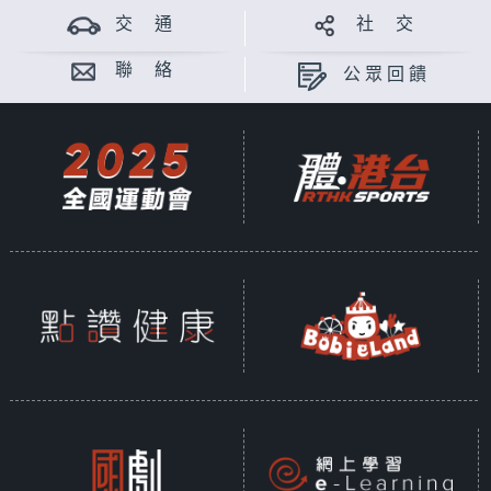
交 通
社 交
聯 絡
公眾回饋