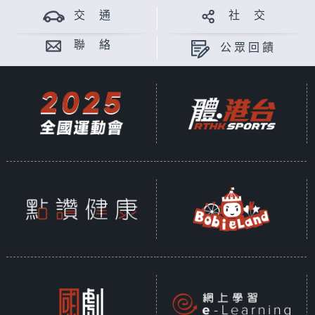
交 通
社 交
聯 絡
公眾回饋