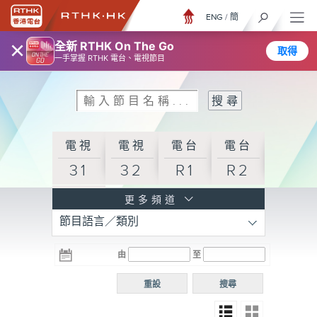
ENG
/
簡
×
全新 RTHK On The Go
取得
一手掌握 RTHK 電台、電視節目
電視
電視
電台
電台
31
32
R1
R2
電台
更多頻道
節目語言／類別
R3
電台
電台
電台
由
至
普通
R4
R5
話台
重設
搜尋