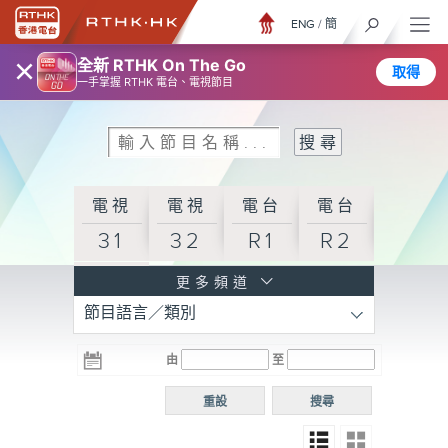
ENG
/
簡
×
全新 RTHK On The Go
取得
一手掌握 RTHK 電台、電視節目
電視
電視
電台
電台
31
32
R1
R2
電台
更多頻道
節目語言／類別
R3
電台
電台
電台
由
至
普通
R4
R5
話台
重設
搜尋