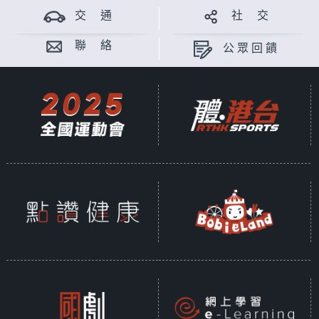
交 通
社 交
聯 絡
公眾回饋