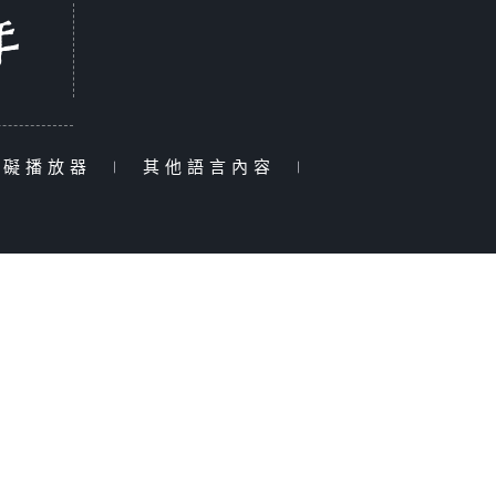
障礙播放器
|
其他語言內容
|