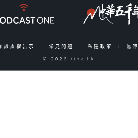
知識產權告示
|
常見問題
|
私隱政策
|
無
© 2026 rthk.hk