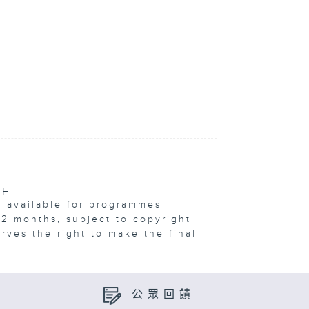
VE
e available for programmes
12 months, subject to copyright
erves the right to make the final
公眾回饋