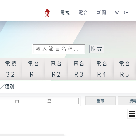
電視
電台
新聞
WEB+
電視
電台
電台
電台
電台
電台
32
R1
R2
R3
R4
R5
／類別
由
至
重設
搜