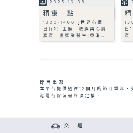
2025-10-08
精靈一點
精
1300-1400 [世界心臟
13
日](2) 主題: 肥胖與心臟
日
嘉賓: 盧家業醫生(香港…
賓
節目重溫
本平台提供過往12個月的節目重溫，
港電台保留最終決定權。
交 通