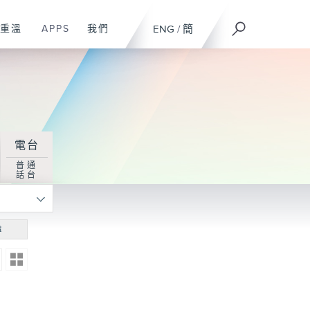
重溫
APPS
我們
ENG
/
簡
電台
普通
話台
尋