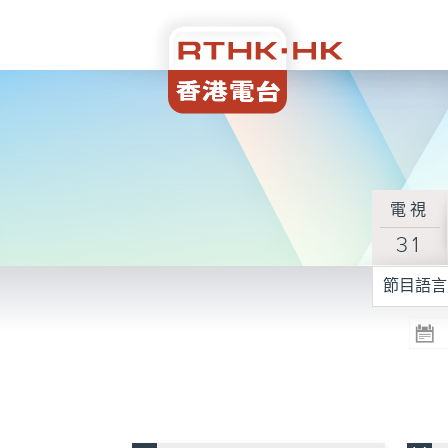
電視
31
節目語言