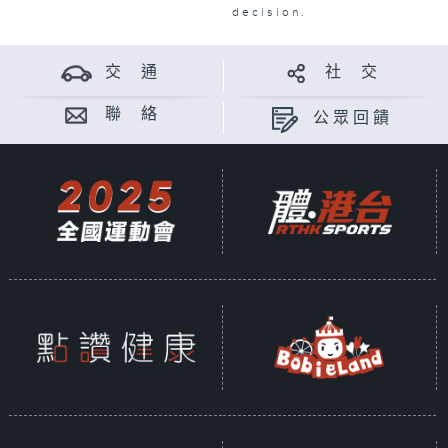
decision.
交 通
社 交
聯 絡
公眾回饋