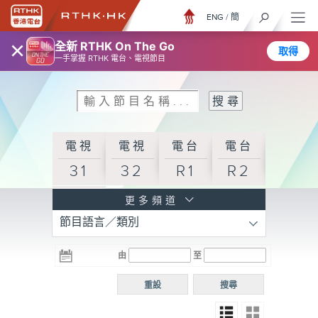
ENG
/
簡
×
全新 RTHK On The Go
取得
一手掌握 RTHK 電台、電視節目
電視
電視
電台
電台
31
32
R1
R2
電台
更多頻道
節目語言／類別
R3
電台
電台
電台
由
至
普通
R4
R5
話台
重設
搜尋