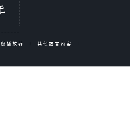
障礙播放器
|
其他語言內容
|