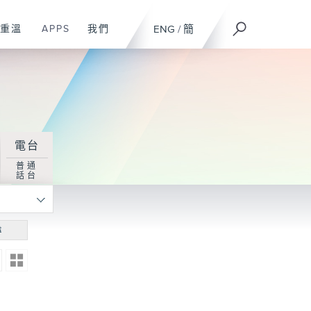
重溫
APPS
我們
ENG
/
簡
電台
普通
話台
尋