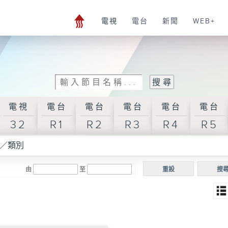
電視
電台
新聞
WEB+
電視
電台
電台
電台
電台
電台
32
R1
R2
R3
R4
R5
／類別
由
至
重設
搜