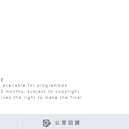
VE
e available for programmes
12 months, subject to copyright
erves the right to make the final
公眾回饋