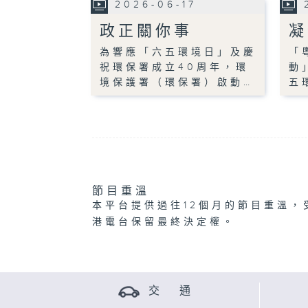
2026-06-17
政正關你事
凝
為響應「六五環境日」及慶
「
祝環保署成立40周年，環
動
境保護署（環保署）啟動…
五
節目重溫
本平台提供過往12個月的節目重溫，
港電台保留最終決定權。
交 通