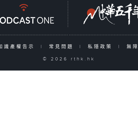
知識產權告示
|
常見問題
|
私隱政策
|
無
© 2026 rthk.hk