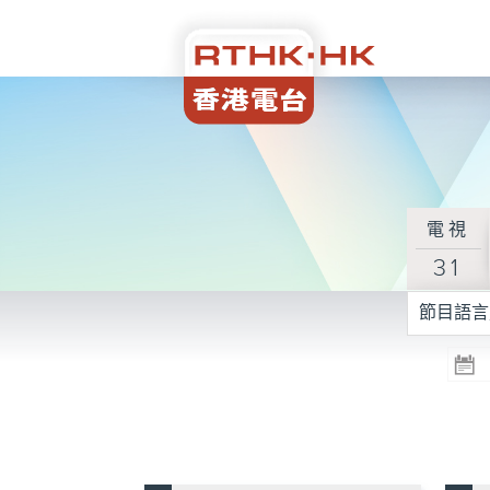
電視
31
節目語言