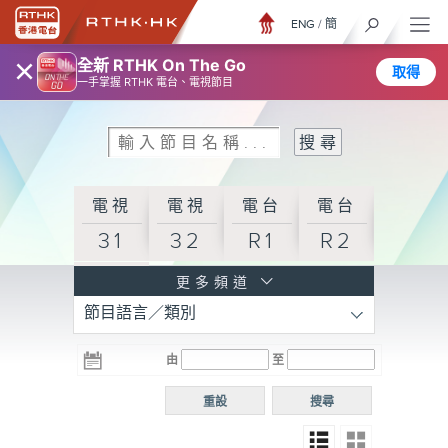
ENG
/
簡
×
全新 RTHK On The Go
取得
一手掌握 RTHK 電台、電視節目
電視
電視
電台
電台
31
32
R1
R2
電台
更多頻道
節目語言／類別
R3
電台
電台
電台
由
至
普通
R4
R5
話台
重設
搜尋