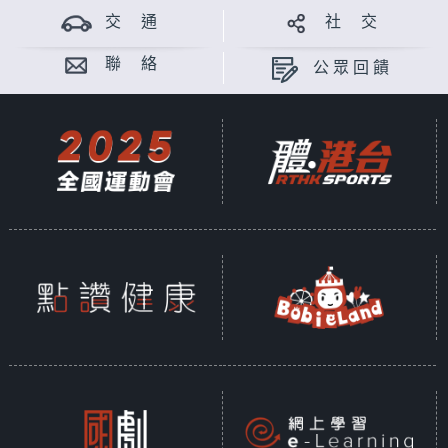
交 通
社 交
聯 絡
公眾回饋