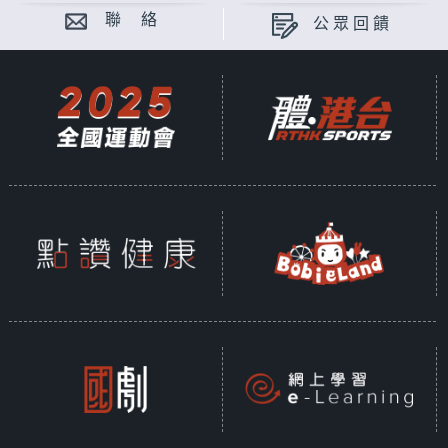
聯 絡
公眾回饋