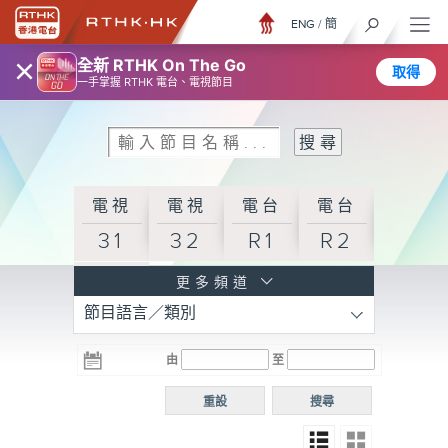
ENG
/
簡
×
全新 RTHK On The Go
取得
一手掌握 RTHK 電台、電視節目
電視
電視
電台
電台
31
32
R1
R2
電台
更多頻道
節目語言／類別
R3
電台
電台
電台
由
至
普通
R4
R5
話台
重設
搜尋