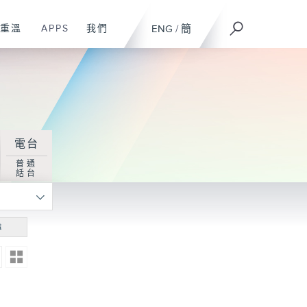
重溫
APPS
我們
ENG
/
簡
電台
普通
話台
尋