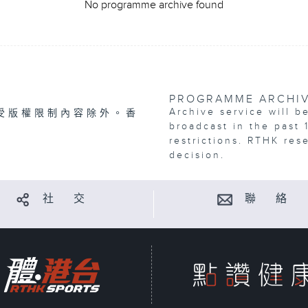
No programme archive found
PROGRAMME ARCHI
Archive service will b
受版權限制內容除外。香
broadcast in the past 
restrictions. RTHK res
decision.
社 交
聯 絡