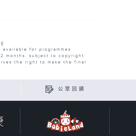
VE
e available for programmes
12 months, subject to copyright
erves the right to make the final
公眾回饋