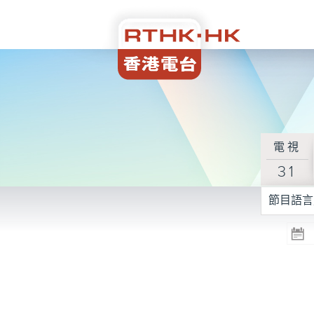
電視
31
節目語言