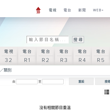
電視
電台
新聞
WEB+
電視
電台
電台
電台
電台
電台
32
R1
R2
R3
R4
R5
／類別
由
至
重設
搜
沒有相關節目重溫